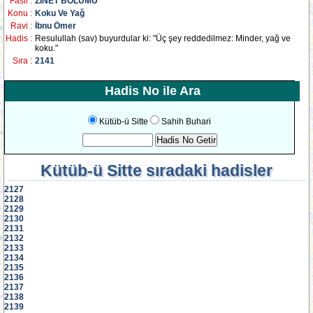
Fasil :
ZİNET BÖLÜMÜ
Konu :
Koku Ve Yağ
Ravi :
İbnu Ömer
Hadis :
Resulullah (sav) buyurdular ki: "Üç şey reddedilmez: Minder, yağ ve
koku."
Sıra :
2141
Hadis No ile Ara
Kütüb-ü Sitte
Sahih Buhari
Kütüb-ü Sitte
sıradaki hadisler
2127
2128
2129
2130
2131
2132
2133
2134
2135
2136
2137
2138
2139