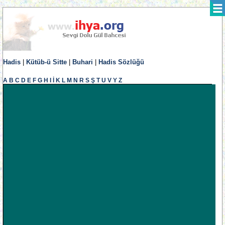
Hadis
|
Kütüb-ü Sitte
|
Buhari
|
Hadis Sözlüğü
A
B
C
D
E
F
G
H
I
İ
K
L
M
N
R
S
Ş
T
U
V
Y
Z