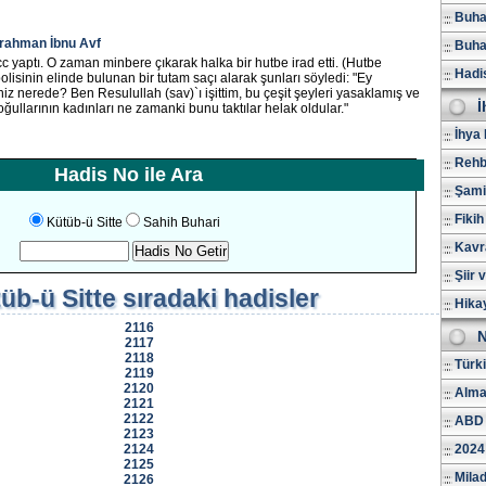
Buhar
rahman İbnu Avf
Buhar
c yaptı. O zaman minbere çıkarak halka bir hutbe irad etti. (Hutbe
Hadi
olisinin elinde bulunan bir tutam saçı alarak şunları söyledi: "Ey
niz nerede? Ben Resulullah (sav)`ı işittim, bu çeşit şeyleri yasaklamış ve
İ
loğullarının kadınları ne zamanki bunu taktılar helak oldular."
İhya 
Rehb
Hadis No ile Ara
Şami
Fikih
Kütüb-ü Sitte
Sahih Buhari
Kavr
Şiir 
üb-ü Sitte
sıradaki hadisler
Hika
2116
N
2117
2118
Türk
2119
2120
Alma
2121
2122
ABD 
2123
2124
2024
2125
Milad
2126