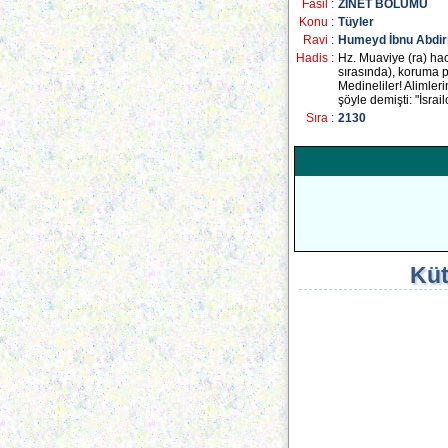
Fasil :
ZİNET BÖLÜMÜ
Konu :
Tüyler
Ravi :
Humeyd İbnu Abdir
Hadis :
Hz. Muaviye (ra) hac
sırasında), koruma p
Medineliler! Alimleri
şöyle demişti: "İsrai
Sıra :
2130
Küt