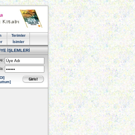
m
Terimler
er
İsimler
ÜYE İŞLEMLERİ
e:
la:
Ol]
uttum]