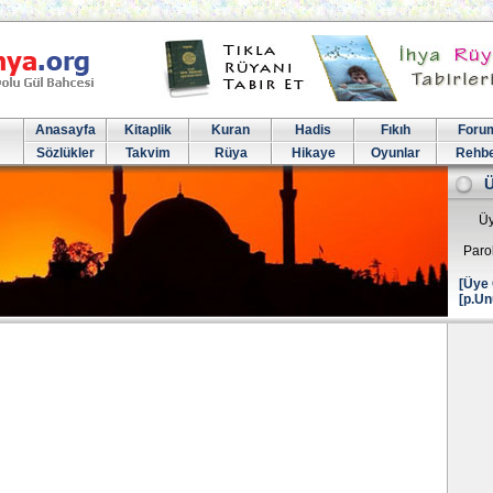
Anasayfa
Kitaplik
Kuran
Hadis
Fıkıh
Foru
Sözlükler
Takvim
Rüya
Hikaye
Oyunlar
Rehb
Üy
Paro
[Üye 
[p.Un