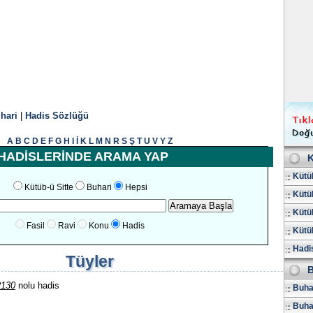
hari
|
Hadis Sözlüğü
A
B
C
D
E
F
G
H
I
İ
K
L
M
N
R
S
Ş
T
U
V
Y
Z
HADİSLERİNDE ARAMA YAP
K
Kütüb
Kütüb-ü Sitte
Buhari
Hepsi
Kütüb
Kütüb
Fasil
Ravi
Konu
Hadis
Kütüb
Hadis
Tüyler
B
2130
nolu hadis
Buhar
Buha