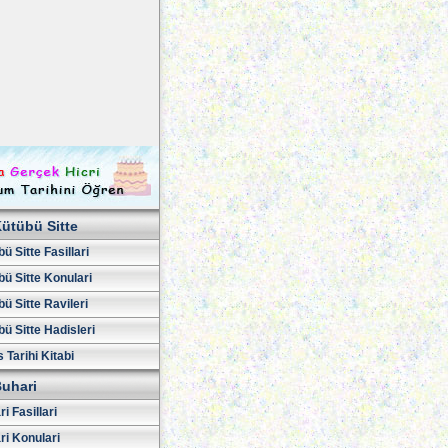
ütübü Sitte
ü Sitte Fasillari
ü Sitte Konulari
ü Sitte Ravileri
ü Sitte Hadisleri
 Tarihi Kitabi
uhari
i Fasillari
ri Konulari