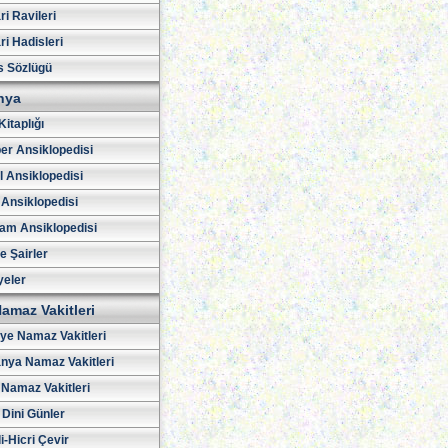
i Ravileri
i Hadisleri
s Sözlügü
hya
Kitaplığı
er Ansiklopedisi
l Ansiklopedisi
 Ansiklopedisi
am Ansiklopedisi
ve Şairler
yeler
amaz Vakitleri
iye Namaz Vakitleri
nya Namaz Vakitleri
Namaz Vakitleri
 Dini Günler
i-Hicri Çevir