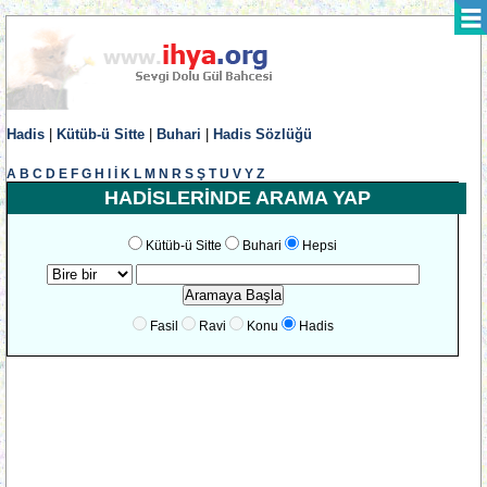
Hadis
|
Kütüb-ü Sitte
|
Buhari
|
Hadis Sözlüğü
A
B
C
D
E
F
G
H
I
İ
K
L
M
N
R
S
Ş
T
U
V
Y
Z
HADİSLERİNDE ARAMA YAP
Kütüb-ü Sitte
Buhari
Hepsi
Fasil
Ravi
Konu
Hadis