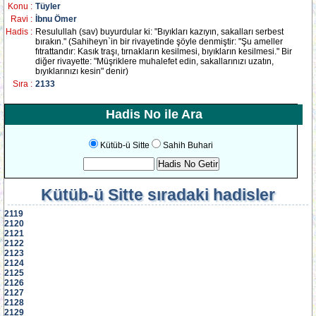
Konu :
Tüyler
Ravi :
İbnu Ömer
Hadis :
Resulullah (sav) buyurdular ki: "Bıyıkları kazıyın, sakalları serbest
bırakın." (Sahiheyn`in bir rivayetinde şöyle denmiştir: "Şu ameller
fıtrattandır: Kasık traşı, tırnakların kesilmesi, bıyıkların kesilmesi." Bir
diğer rivayette: "Müşriklere muhalefet edin, sakallarınızı uzatın,
bıyıklarınızı kesin" denir)
Sıra :
2133
Hadis No ile Ara
Kütüb-ü Sitte
Sahih Buhari
Kütüb-ü Sitte
sıradaki hadisler
2119
2120
2121
2122
2123
2124
2125
2126
2127
2128
2129