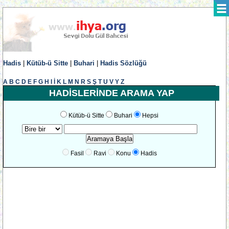
Hadis
|
Kütüb-ü Sitte
|
Buhari
|
Hadis Sözlüğü
A
B
C
D
E
F
G
H
I
İ
K
L
M
N
R
S
Ş
T
U
V
Y
Z
HADİSLERİNDE ARAMA YAP
Kütüb-ü Sitte
Buhari
Hepsi
Fasil
Ravi
Konu
Hadis