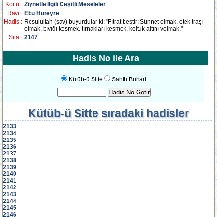
Konu :
Ziynetle İlgili Çeşitli Meseleler
Ravi :
Ebu Hüreyre
Hadis :
Resulullah (sav) buyurdular ki: "Fıtrat beştir: Sünnet olmak, etek traşı
olmak, bıyığı kesmek, tırnakları kesmek, koltuk altını yolmak."
Sıra :
2147
Hadis No ile Ara
Kütüb-ü Sitte
Sahih Buhari
Kütüb-ü Sitte
sıradaki hadisler
2133
2134
2135
2136
2137
2138
2139
2140
2141
2142
2143
2144
2145
2146