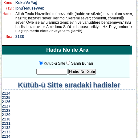
Konu :
Koku Ve Yağ
Ravi :
İbnu`l-Müseyyeb
Hadis :
Allah Teala Hazretleri münezzehtir, (halde ve sözde) nezih olanı sever;
naziftir, nezafeti sever; kerimdir, keremi sever; cömerttir, cömertliği
sever. Öyle ise avlularınızı temizleyin ve yahudilere benzemeyin." (Bu
hadisi bazı raviler, Amir İbnu Sa`d`ın babası tarikiyle Hz. Peygamber`e
ulaştırıp merfu olarak rivayet etmişlerdir)
Sıra :
2138
Hadis No ile Ara
Kütüb-ü Sitte
Sahih Buhari
Kütüb-ü Sitte
sıradaki hadisler
2124
2125
2126
2127
2128
2129
2130
2131
2132
2133
2134