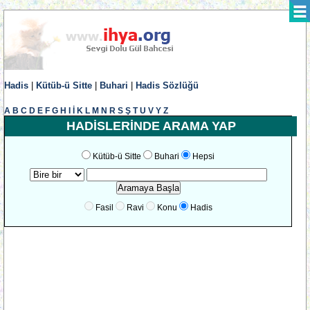
Hadis
|
Kütüb-ü Sitte
|
Buhari
|
Hadis Sözlüğü
A
B
C
D
E
F
G
H
I
İ
K
L
M
N
R
S
Ş
T
U
V
Y
Z
HADİSLERİNDE ARAMA YAP
Kütüb-ü Sitte
Buhari
Hepsi
Fasil
Ravi
Konu
Hadis