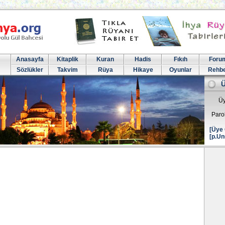
Anasayfa
Kitaplik
Kuran
Hadis
Fıkıh
Foru
Sözlükler
Takvim
Rüya
Hikaye
Oyunlar
Rehb
Üy
Paro
[Üye 
[p.Un