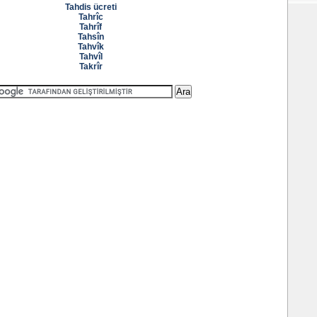
Tahdis ücreti
Tahrîc
Tahrîf
Tahsîn
Tahvîk
Tahvîl
Takrîr