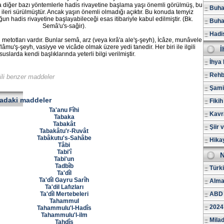
 diğer bazı yöntemlerle hadis rivayetine başlama yaşı önemli görülmüş, bu
Buhar
ileri sürülmüştür. Ancak yaşın önemli olmadığı açıktır. Bu konuda temyiz
ğun hadis rivayetine başlayabileceği esas itibariyle kabul edilmiştir. (Bk.
Buhar
Semâ'u's-sağir).
Hadi
etotları vardır. Bunlar semâ, arz (veya kırâ'a ale'ş-şeyh), İcâze, munâvele,
lâmu'ş-şeyh, vasiyye ve vicâde olmak üzere yedi tanedir. Her biri ile ilgili
İ
suslarda kendi başlıklarında yeterli bilgi verilmiştir.
İhya 
Rehb
gili benzer maddeler
Şami
radaki maddeler
Fikih
Ta'anu Fîhi
Kavr
Tabaka
Tabakât
Şiir 
Tabakâtu'r-Ruvât
Tabâkutu's-Sahâbe
Hika
Tâbi
Tabi'î
N
Tabi'un
Tadbîb
Türk
Ta'dîl
Ta'dîl Gayru Sarîh
Alma
Ta'dil Lafızları
Ta'dîl Mertebeleri
ABD 
Tahammul
2024
Tahammulu'l-Hadîs
Tahammulu'l-ilm
Milad
Tahdîs