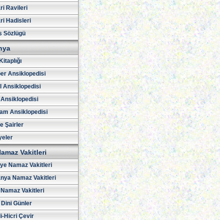
i Ravileri
i Hadisleri
s Sözlügü
hya
Kitaplığı
er Ansiklopedisi
l Ansiklopedisi
 Ansiklopedisi
am Ansiklopedisi
ve Şairler
yeler
amaz Vakitleri
iye Namaz Vakitleri
nya Namaz Vakitleri
Namaz Vakitleri
 Dini Günler
i-Hicri Çevir