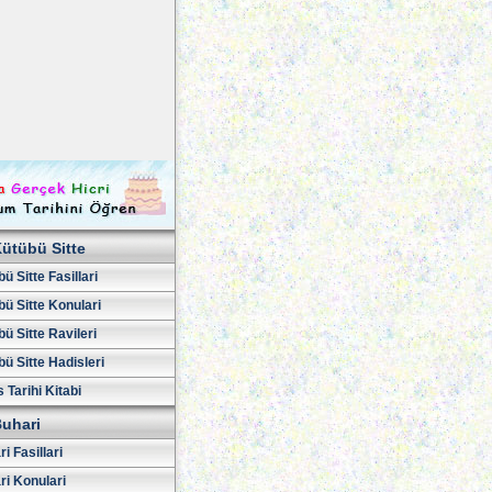
ütübü Sitte
ü Sitte Fasillari
ü Sitte Konulari
ü Sitte Ravileri
ü Sitte Hadisleri
 Tarihi Kitabi
uhari
i Fasillari
ri Konulari