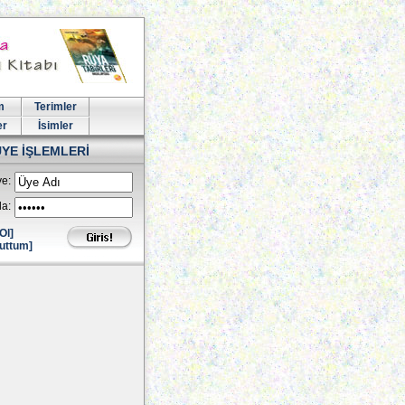
m
Terimler
er
İsimler
ÜYE İŞLEMLERİ
e:
la:
Ol]
uttum]