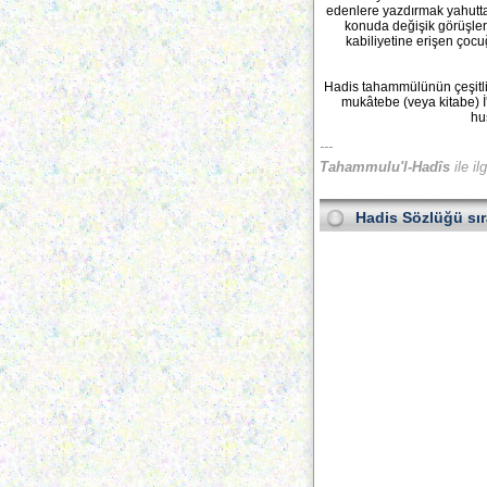
edenlere yazdırmak yahutta
konuda değişik görüşler 
kabiliyetine erişen çocu
Hadis tahammülünün çeşitli m
mukâtebe (veya kitabe) İ'
hu
---
Tahammulu'l-Hadîs
ile il
Hadis Sözlüğü
sı