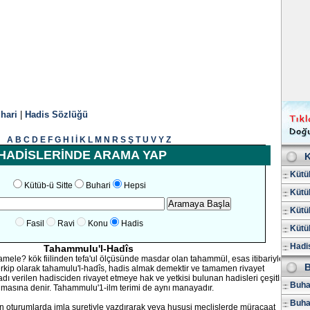
hari
|
Hadis Sözlüğü
A
B
C
D
E
F
G
H
I
İ
K
L
M
N
R
S
Ş
T
U
V
Y
Z
HADİSLERİNDE ARAMA YAP
K
Kütüb
Kütüb-ü Sitte
Buhari
Hepsi
Kütüb
Kütüb
Fasil
Ravi
Konu
Hadis
Kütüb
Hadis
Tahammulu'l-Hadîs
ele? kök fiilinden tefa'ul ölçüsünde masdar olan tahammül, esas itibariyle
B
rkip olarak tahamulu'l-hadîs, hadis almak demektir ve tamamen rivayet
 adı verilen hadisciden rivayet etmeye hak ve yetkisi bulunan hadisleri çeşitli
Buhar
almasına denir. Tahammulu'1-ilm terimi de aynı manayadır.
Buha
 oturumlarda imla suretiyle yazdırarak veya hususi meclislerde müracaat