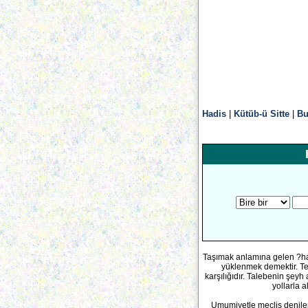
Hadis
|
Kütüb-ü Sitte
|
Bu
Taşımak anlamına gelen ?ham
yüklenmek demektir. Te
karşılığıdır. Talebenin şeyh
yollarla 
Umumiyetle meclis denilen