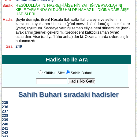
Ravi :
Ümmü`l-mü`minîn Âişe
Baslik :
RESÛLULLÂH`IN, HAZRET-İ ÂİŞE`NİN YATTIĞI VE AYAKLARINI
KIBLE TARAFINDA OLDUĞU HALDE NAMAZ KILDIĞINA DÂİR ÂİŞE
HADÎSLERİ
Hadis :
Şöyle demiştir: (Ben) Resûlu`llâh salla`llâhu aleyhi ve sellem`in
karşısında ayaklarım kıblesine (yâni mevzi-i sücûduna) gelmek üzere
(yatar) uyurdum. Secdeye vardığı zaman eliyle beni dürterdi de (ben)
ayaklarımı (geriye) çekerdim. (Secdeden) kalktığı zaman (yine)
uzatırdım. Âişe (radiya`llâhu anhâ) der ki: O zamanlarda evlerde ışık
bulunmazdı.
Sıra :
249
Hadis No ile Ara
Kütüb-ü Sitte
Sahih Buhari
Sahih Buhari
sıradaki hadisler
235
236
237
238
239
240
241
242