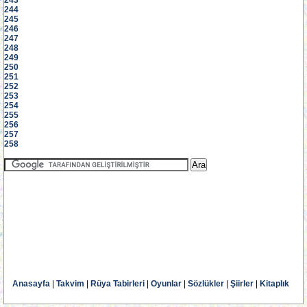
243
244
245
246
247
248
249
250
251
252
253
254
255
256
257
258
Anasayfa
|
Takvim
|
Rüya Tabirleri
|
Oyunlar
|
Sözlükler
|
Şiirler
|
Kitaplık