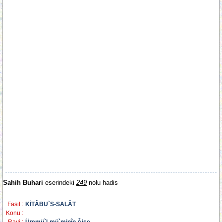
Sahih Buhari
eserindeki
249
nolu hadis
Fasil :
KİTÂBU`S-SALÂT
Konu :