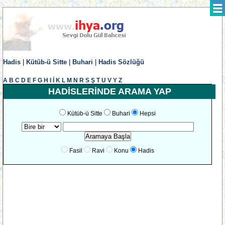
Hadis
|
Kütüb-ü Sitte
|
Buhari
|
Hadis Sözlüğü
A
B
C
D
E
F
G
H
I
İ
K
L
M
N
R
S
Ş
T
U
V
Y
Z
HADİSLERİNDE ARAMA YAP
Kütüb-ü Sitte
Buhari
Hepsi
Fasil
Ravi
Konu
Hadis