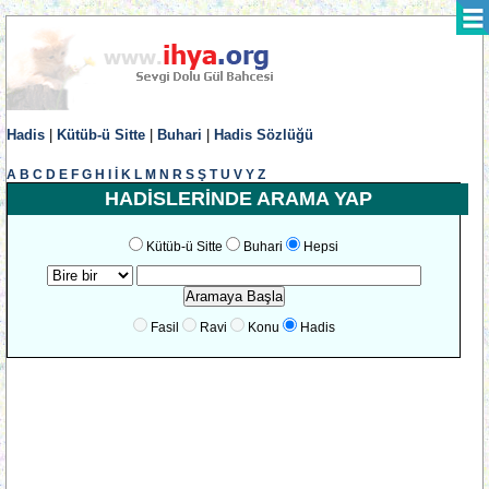
Hadis
|
Kütüb-ü Sitte
|
Buhari
|
Hadis Sözlüğü
A
B
C
D
E
F
G
H
I
İ
K
L
M
N
R
S
Ş
T
U
V
Y
Z
HADİSLERİNDE ARAMA YAP
Kütüb-ü Sitte
Buhari
Hepsi
Fasil
Ravi
Konu
Hadis