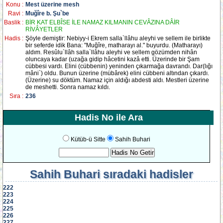
Konu :
Mest üzerine mesh
Ravi :
Muğîre b. Şu`be
Baslik :
BİR KAT ELBÎSE İLE NAMAZ KILMANIN CEVÂZINA DÂİR
RİVÂYETLER
Hadis :
Şöyle demiştir: Nebiyy-i Ekrem salla`llâhu aleyhi ve sellem ile birlikte
bir seferde idik Bana: "Muğîre, matharayı al." buyurdu. (Matharayı)
aldım. Resûlu`llâh salla`llâhu aleyhi ve sellem gözümden nihân
oluncaya kadar (uzağa gidip hâcetini kazâ etti. Üzerinde bir Şam
cübbesi vardı. Elini (cübbenin) yeninden çıkarmağa davrandı. Dar(lığı
mâni`) oldu. Bunun üzerine (mübârek) elini cübbeni altından çıkardı.
(Üzerine) su döktüm. Namaz için aldığı abdesti aldı. Mestleri üzerine
de meshetti. Sonra namaz kıldı.
Sıra :
236
Hadis No ile Ara
Kütüb-ü Sitte
Sahih Buhari
Sahih Buhari
sıradaki hadisler
222
223
224
225
226
227