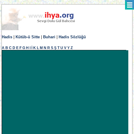
Hadis
|
Kütüb-ü Sitte
|
Buhari
|
Hadis Sözlüğü
A
B
C
D
E
F
G
H
I
İ
K
L
M
N
R
S
Ş
T
U
V
Y
Z