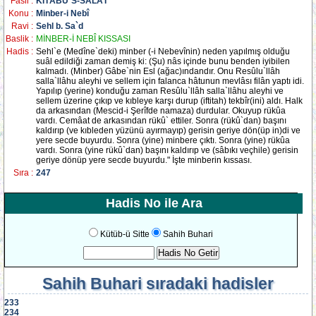
Fasil :
KİTÂBU`S-SALÂT
Konu :
Minber-i Nebî
Ravi :
Sehl b. Sa`d
Baslik :
MİNBER-İ NEBÎ KISSASI
Hadis :
Sehl`e (Medîne`deki) minber (-i Nebevînin) neden yapılmış olduğu
suâl edildiği zaman demiş ki: (Şu) nâs içinde bunu benden iyibilen
kalmadı. (Minber) Gâbe`nin Esl (ağac)ındandır. Onu Resûlu`llâh
salla`llâhu aleyhi ve sellem için falanca hâtunun mevlâsı filân yaptı idi.
Yapılıp (yerine) konduğu zaman Resûlu`llâh salla`llâhu aleyhi ve
sellem üzerine çıkıp ve kıbleye karşı durup (iftitah) tekbîr(ini) aldı. Halk
da arkasından (Mescid-i Şerîfde namaza) durdular. Okuyup rükûa
vardı. Cemâat de arkasından rükû` ettiler. Sonra (rükû`dan) başını
kaldırıp (ve kıbleden yüzünü ayırmayıp) gerisin geriye dön(üp in)di ve
yere secde buyurdu. Sonra (yine) minbere çıktı. Sonra (yine) rükûa
vardı. Sonra (yine rükû`dan) başını kaldırıp ve (sâbıkı veçhile) gerisin
geriye dönüp yere secde buyurdu." İşte minberin kıssası.
Sıra :
247
Hadis No ile Ara
Kütüb-ü Sitte
Sahih Buhari
Sahih Buhari
sıradaki hadisler
233
234