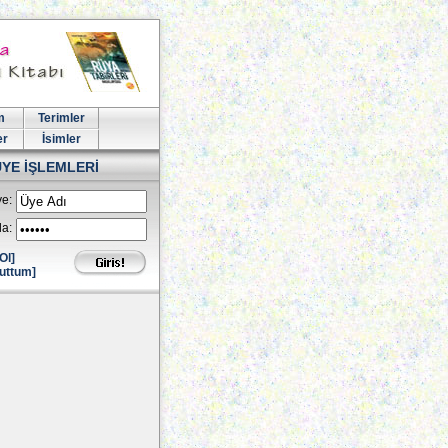
m
Terimler
er
İsimler
ÜYE İŞLEMLERİ
e:
la:
Ol]
uttum]