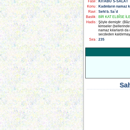
Fasil :
KİTÂBU`S-SALÂT
Konu :
Kadınların namaz kı
Ravi :
Sehl b. Sa`d
Baslik :
BİR KAT ELBÎSE İ
Hadis :
Şöyle demiştir: (Bâzı
kimseler (bellerindek
namaz kılarlardı da
secdeden kaldırmayı
Sıra :
235
Sah