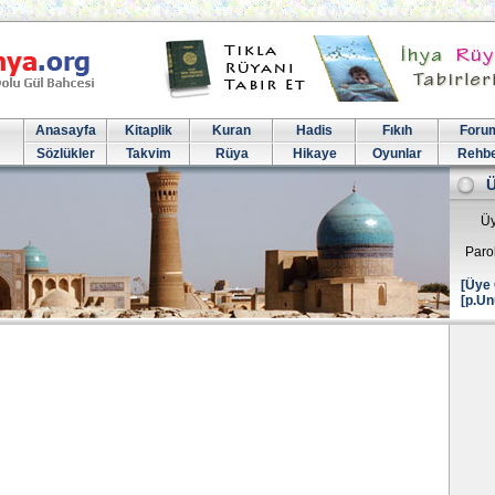
Anasayfa
Kitaplik
Kuran
Hadis
Fıkıh
Foru
Sözlükler
Takvim
Rüya
Hikaye
Oyunlar
Rehb
Üy
Paro
[Üye 
[p.Un