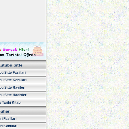
ütübü Sitte
ü Sitte Fasillari
ü Sitte Konulari
ü Sitte Ravileri
ü Sitte Hadisleri
 Tarihi Kitabi
uhari
i Fasillari
ri Konulari