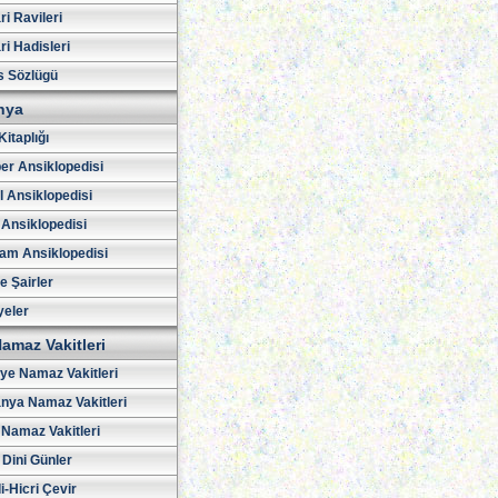
i Ravileri
i Hadisleri
s Sözlügü
hya
Kitaplığı
er Ansiklopedisi
l Ansiklopedisi
 Ansiklopedisi
am Ansiklopedisi
ve Şairler
yeler
amaz Vakitleri
iye Namaz Vakitleri
nya Namaz Vakitleri
Namaz Vakitleri
 Dini Günler
i-Hicri Çevir