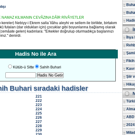
Buhar
lışı
Buhar
LE NAMAZ KILMANIN CEVÂZINA DÂİR RİVÂYETLER
Hadi
 kereler) Nebiyy-i Ekrem salla`llâhu aleyhi ve sellem ile birlikte, birtakım
i) futaları (dar oldukları için) çocuklar gibi boyunlarına bağlamış olarak
İ
 (cemâate gelen) kadınlara: "Erkekler doğrulup oturmadıkça başlarınızı
nız." denirdi.
İhya 
Rehb
Hadis No ile Ara
Şami
Fikih
Kütüb-ü Sitte
Sahih Buhari
Kavr
Şiir 
Hika
ih Buhari
sıradaki hadisler
N
221
222
Türk
223
224
Alma
225
ABD 
226
227
2024
228
229
Milad
230