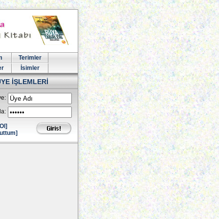
m
Terimler
er
İsimler
ÜYE İŞLEMLERİ
e:
la:
Ol]
uttum]