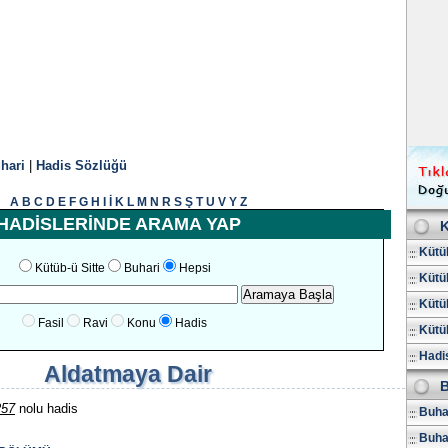
hari
|
Hadis Sözlüğü
A
B
C
D
E
F
G
H
I
İ
K
L
M
N
R
S
Ş
T
U
V
Y
Z
HADİSLERİNDE ARAMA YAP
K
Kütüb
Kütüb-ü Sitte
Buhari
Hepsi
Kütüb
Kütüb
Fasil
Ravi
Konu
Hadis
Kütüb
Hadis
Aldatmaya Dair
B
257
nolu hadis
Buhar
Buha