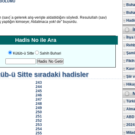
) BÖLÜMÜ
Buhar
Buhar
(sav)`a gelerek alış-verişte aldatıldığını söyledi. Resulullah (sav)
Hadi
iş yaptığın kimseye; Aldatmaca yok! de" buyurdu.
İ
İhya 
Hadis No ile Ara
Rehb
Şami
Kütüb-ü Sitte
Sahih Buhari
Fikih
Kavr
üb-ü Sitte
sıradaki hadisler
Şiir 
243
Hika
244
245
N
246
247
Türk
248
249
Alma
250
251
ABD 
252
253
2024
254
Milad
255