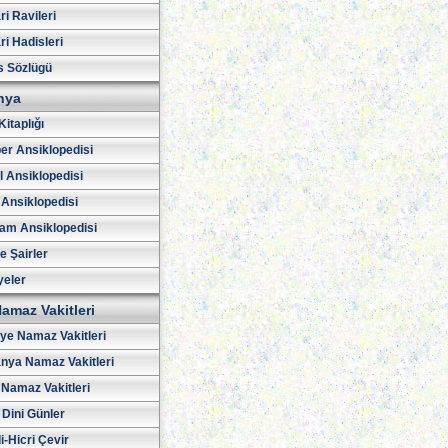
i Ravileri
i Hadisleri
s Sözlügü
hya
Kitaplığı
er Ansiklopedisi
l Ansiklopedisi
 Ansiklopedisi
am Ansiklopedisi
ve Şairler
yeler
amaz Vakitleri
iye Namaz Vakitleri
nya Namaz Vakitleri
Namaz Vakitleri
 Dini Günler
i-Hicri Çevir