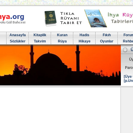
Anasayfa
Kitaplik
Kuran
Hadis
Fıkıh
Foru
Sözlükler
Takvim
Rüya
Hikaye
Oyunlar
Rehb
Üy
Paro
[Üye 
[p.Un