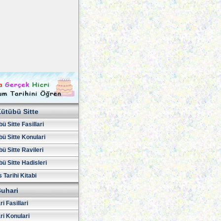
ütübü Sitte
ü Sitte Fasillari
ü Sitte Konulari
ü Sitte Ravileri
ü Sitte Hadisleri
 Tarihi Kitabi
uhari
i Fasillari
ri Konulari