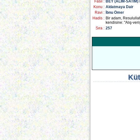
Fasil :
BEY (ALIM-SATIM
Konu :
Aldatmaya Dair
Ravi :
İbnu Ömer
Hadis :
Bir adam, Resulullah 
kendisine: "Alış-ver
Sıra :
257
Küt