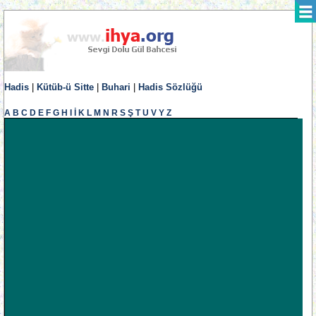
Hadis
|
Kütüb-ü Sitte
|
Buhari
|
Hadis Sözlüğü
A
B
C
D
E
F
G
H
I
İ
K
L
M
N
R
S
Ş
T
U
V
Y
Z