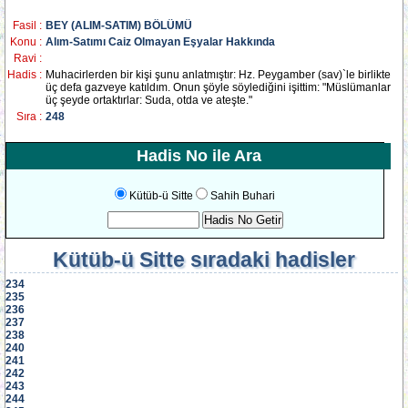
Fasil :
BEY (ALIM-SATIM) BÖLÜMÜ
Konu :
Alım-Satımı Caiz Olmayan Eşyalar Hakkında
Ravi :
Hadis :
Muhacirlerden bir kişi şunu anlatmıştır: Hz. Peygamber (sav)`le birlikte
üç defa gazveye katıldım. Onun şöyle söylediğini işittim: "Müslümanlar
üç şeyde ortaktırlar: Suda, otda ve ateşte."
Sıra :
248
Hadis No ile Ara
Kütüb-ü Sitte
Sahih Buhari
Kütüb-ü Sitte
sıradaki hadisler
234
235
236
237
238
240
241
242
243
244