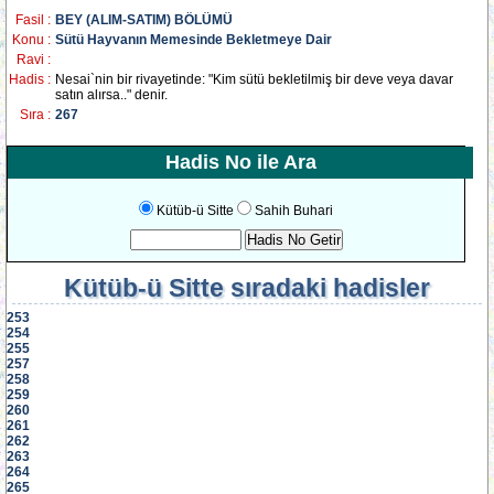
Fasil :
BEY (ALIM-SATIM) BÖLÜMÜ
Konu :
Sütü Hayvanın Memesinde Bekletmeye Dair
Ravi :
Hadis :
Nesai`nin bir rivayetinde: "Kim sütü bekletilmiş bir deve veya davar
satın alırsa.." denir.
Sıra :
267
Hadis No ile Ara
Kütüb-ü Sitte
Sahih Buhari
Kütüb-ü Sitte
sıradaki hadisler
253
254
255
257
258
259
260
261
262
263
264
265