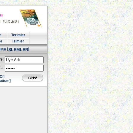
m
Terimler
er
İsimler
ÜYE İŞLEMLERİ
e:
la:
Ol]
uttum]