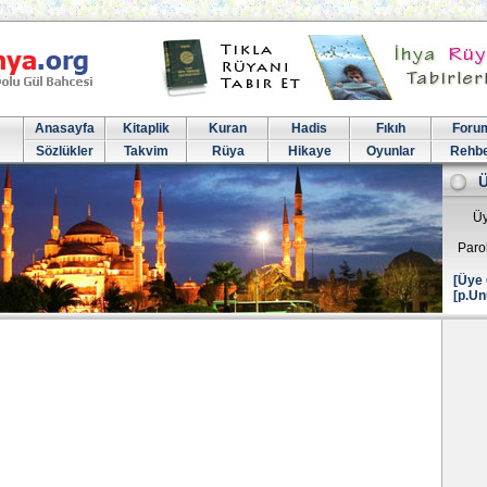
Anasayfa
Kitaplik
Kuran
Hadis
Fıkıh
Foru
Sözlükler
Takvim
Rüya
Hikaye
Oyunlar
Rehb
Üy
Paro
[Üye 
[p.Un