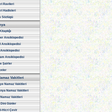
i Ravileri
i Hadisleri
s Sözlügü
hya
Kitaplığı
er Ansiklopedisi
l Ansiklopedisi
 Ansiklopedisi
am Ansiklopedisi
ve Şairler
yeler
amaz Vakitleri
iye Namaz Vakitleri
nya Namaz Vakitleri
Namaz Vakitleri
 Dini Günler
i-Hicri Çevir