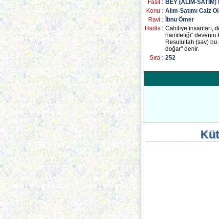
Fasil :
BEY (ALIM-SATIM
Konu :
Alım-Satımı Caiz 
Ravi :
İbnu Ömer
Hadis :
Cahiliye insanları, 
hamileliği" devenin
Resulullah (sav) bu a
doğar" denir.
Sıra :
252
Küt