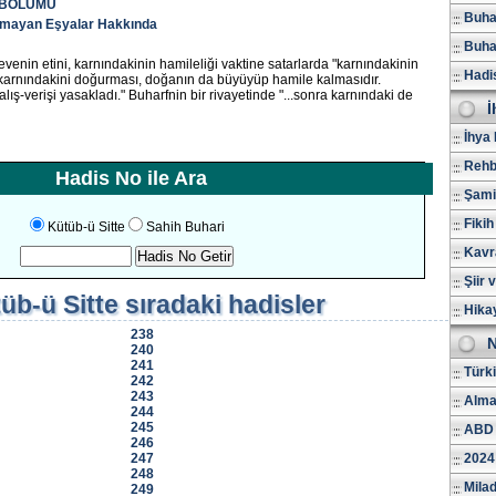
) BÖLÜMÜ
Buhar
Olmayan Eşyalar Hakkında
Buhar
devenin etini, karnındakinin hamileliği vaktine satarlarda "karnındakinin
Hadi
 karnındakini doğurması, doğanın da büyüyüp hamile kalmasıdır.
lış-verişi yasakladı." Buharfnin bir rivayetinde "...sonra karnındaki de
İ
İhya 
Rehb
Hadis No ile Ara
Şami
Fikih
Kütüb-ü Sitte
Sahih Buhari
Kavr
Şiir 
üb-ü Sitte
sıradaki hadisler
Hika
238
N
240
241
Türk
242
243
Alma
244
245
ABD 
246
247
2024
248
Milad
249