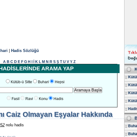
hari
|
Hadis Sözlüğü
A
B
C
D
E
F
G
H
I
İ
K
L
M
N
R
S
Ş
T
U
V
Y
Z
HADİSLERİNDE ARAMA YAP
K
Kütüb
Kütüb-ü Sitte
Buhari
Hepsi
Kütüb
Kütüb
Fasil
Ravi
Konu
Hadis
Kütüb
Hadis
mı Caiz Olmayan Eşyalar Hakkında
B
252
nolu hadis
Buhar
Buha