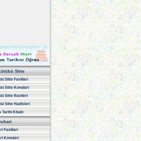
ütübü Sitte
ü Sitte Fasillari
ü Sitte Konulari
ü Sitte Ravileri
ü Sitte Hadisleri
 Tarihi Kitabi
uhari
i Fasillari
ri Konulari