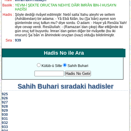
Ravi :
İmrân İbn-i Husayn
Baslik :
YEVM-İ ŞEKTE ORUCTAN NEHYE DÂİR İMRÂN İBN-İ HUSAYN
HADÎSİ
Hadis :
Şöyle dediği rivâyet edilmiştir: Nebî salla`llahu aleyhi ve sellem
(Ashâbından) bir adama: - Yâ Ebâ fülân, bu (Şa`bân) ayının son
günlerinde oruç tuttun mu? diye sordu. O adam: - Hayır yâ Resûla`llah!
diye cevap verdi. Resûlullah: - (Ramazan`dan çıkıp) iftar ettiğinde iki
gün oruç tut! buyurdu. İmran`dan gelen diğer bir rivâyette (bu iki
orucun) Şa`bân`ın âhirindeki oruçtan (ivaz) olduğu bildirilmiştir.
Sıra :
939
Hadis No ile Ara
Kütüb-ü Sitte
Sahih Buhari
Sahih Buhari
sıradaki hadisler
925
926
927
928
929
930
931
932
933