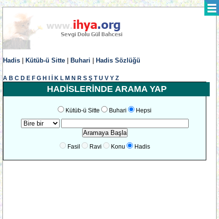
Hadis
|
Kütüb-ü Sitte
|
Buhari
|
Hadis Sözlüğü
A
B
C
D
E
F
G
H
I
İ
K
L
M
N
R
S
Ş
T
U
V
Y
Z
HADİSLERİNDE ARAMA YAP
Kütüb-ü Sitte
Buhari
Hepsi
Fasil
Ravi
Konu
Hadis