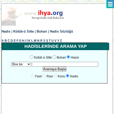
Hadis
|
Kütüb-ü Sitte
|
Buhari
|
Hadis Sözlüğü
A
B
C
D
E
F
G
H
I
İ
K
L
M
N
R
S
Ş
T
U
V
Y
Z
HADİSLERİNDE ARAMA YAP
Kütüb-ü Sitte
Buhari
Hepsi
Fasil
Ravi
Konu
Hadis