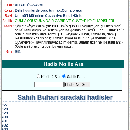
Fasil :
KİTÂBÜ`S-SAVM
Konu :
Belirli günlerde oruç tutmak;Cuma orucu
Ravi :
Ümmü`l-Mü`minîn Cüveyriye Bint-i Hâris
Baslik :
CUM`A ORUCUNA DÂİR CÂBİR VE CÜVEYRİYYE HADÎSLERİ
Hadis :
Şöyle rivâyet edilmiştir: Bir Cum`a günü Cüveyriye, oruçul iken Nebî
salla`llahu aleyhi ve sellem yanına gelmiş de Resûlullah: - Dünkü gün
oruç tuttun mu? diye sormuş. Cüveyriye: - Hayır, tutmadım, demiş.
Resûlullah: - Yarın oruç tutmak istiyor musun? diye sormuş. Yine
Cüveyriye: - Hayır, tutmayacağım demiş. Bunun üzerine Resûlullah: -
(Öyle ise) orucunu boz! buyurmuştur.
Sıra :
941
Hadis No ile Ara
Kütüb-ü Sitte
Sahih Buhari
Sahih Buhari
sıradaki hadisler
927
928
929
930
931
932
933