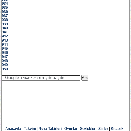
934
935
936
937
938
939
940
941
942
943
944
945
946
947
948
949
950
Anasayfa
|
Takvim
|
Rüya Tabirleri
|
Oyunlar
|
Sözlükler
|
Şiirler
|
Kitaplık