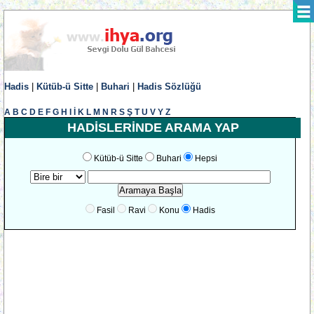
Hadis
|
Kütüb-ü Sitte
|
Buhari
|
Hadis Sözlüğü
A
B
C
D
E
F
G
H
I
İ
K
L
M
N
R
S
Ş
T
U
V
Y
Z
HADİSLERİNDE ARAMA YAP
Kütüb-ü Sitte
Buhari
Hepsi
Fasil
Ravi
Konu
Hadis