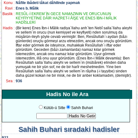
Konu :
Nâfile ibâdeti tâkat dâhilinde yapmak
Ravi :
Enes b. Mâlik
Baslik :
RESÛL-İ EKREM`İN GECE NAMAZININ VE ORUCUNUN
KEYFİYYETİNE DÂİR HAZRET-İ ÂİŞE VE ENES İBN-İ MÂLİK
HADÎSLERİ
Hadis :
(Bir kere) Enes İbn-i Mâlik radiya`llahu anh`ten Nebî salla`llahu aleyhi
ve sellem`in orucu (nun kemiyyet ve keyfiyeti) nden sorulmuş da
müşârün-ileyh şöyle cevab vermiştir: Ben, Resûlullah`ı aydan (bâzı
günlerde) oruçlu görmeyi arzu etmezdim, ancak onu oruçlu görürdüm.
İftar eder görmek de isteyince, muhakkak Resûlullah`ı iftar eder
görürdüm. Geceden (bâzı zamanlarda) namaz kılar görmek
istemezdim, ancak onu namaz kılar görürdüm. Uyur görmek
istemezdim, illâ onu uyur görürdüm. (Enes İbn-i Mâlik devamla): Ben
Resûlullah salla`llahu aleyhi ve sellem`in (mübârek) elinden daha
yumuşak ne bir yün sof, ne de bir harîr meshetmedim. Yine ben
Resûlullah salla`llahu aleyhi ve sellem`in râyiha (-i tayyibe) sinden
daha güzel kokan ne bir misk, ne de bir anber koklamadım, (demiştir).
Sıra :
936
Hadis No ile Ara
Kütüb-ü Sitte
Sahih Buhari
Sahih Buhari
sıradaki hadisler
922