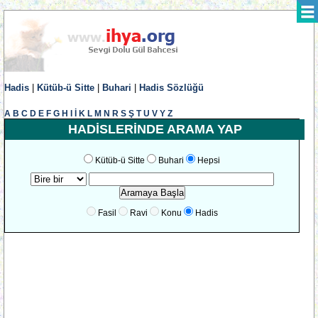
Hadis
|
Kütüb-ü Sitte
|
Buhari
|
Hadis Sözlüğü
A
B
C
D
E
F
G
H
I
İ
K
L
M
N
R
S
Ş
T
U
V
Y
Z
HADİSLERİNDE ARAMA YAP
Kütüb-ü Sitte
Buhari
Hepsi
Fasil
Ravi
Konu
Hadis