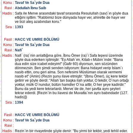
Konu :
Tavaf Ve Sa`yde Dua
Ravi :
Abdullah İbnu Saib
Hadis :
Safa ile Merve arasındaki tavaf sırasında Resulullah (sav)`ın şöyle dua
ettiğini işittim: "Rabbimiz bize dünyada hayır ver, ahirette de hayır ver
ve bizi ateş azabından koru."
Sıra :
1393
Fasil :
HACC VE UMRE BÖLÜMÜ
Konu :
Tavaf Ve Sa`yde Dua
Ravi :
Nafi`
Hadis :
Nafi` (ra)`nin anlattığına göre, İbnu Ömer (ra)`i Safa tepesi üzerinde
şöyle dua ederken işitmiştir: "Ey Allah`ım, Kitab-ı Mübin`inde: "Bana
dua edin size icabet edeyim!" (Gafir 60) diyorsun, sen sözünden
dönmezsin. Ben şimdi senden istiyorum: Bana hidayet verip İslam`ı
nasib ettin, onu geri alma. Son nefesimi Müslüman olarak vermemi
nasib et" (Amin) (Rezin şunu ilave etmiştir: "(İbnu Ömer), üç kere tekbir
getirir ve şöyle derdi: "Allah`tan başka ilah yoktur, O tekdir, O`nun ortağı
yoktur, mülk O`nundur, bütün hamdler O`na aittir, O her şeye kadirdir."
Bunu da yedi kere tekrarlardı. Merve`de de, her şavtta aynı şeyleri
tekrar ederdi. [Rezin`in bu ilavesi de Muvatta`nın aynı babındadır (127.
hadis)])
Sıra :
1394
Fasil :
HACC VE UMRE BÖLÜMÜ
Konu :
Tavaf Ve Sa`yde Dua
Ravi :
Hadis :
Rezin`in bir rivayetinde şöyle denir: "Bu yirmi bir tekbir, yedi tehlil eder.