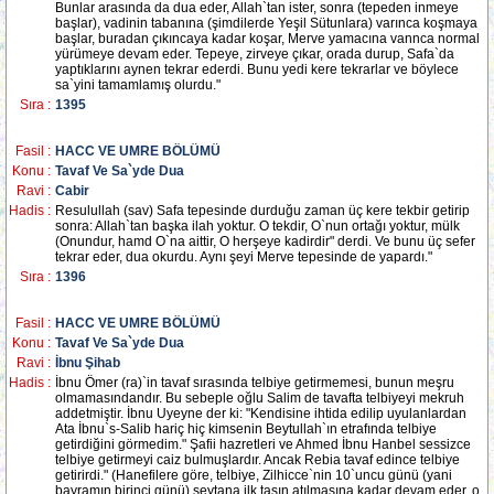
Bunlar arasında da dua eder, Allah`tan ister, sonra (tepeden inmeye
başlar), vadinin tabanına (şimdilerde Yeşil Sütunlara) varınca koşmaya
başlar, buradan çıkıncaya kadar koşar, Merve yamacına vannca normal
yürümeye devam eder. Tepeye, zirveye çıkar, orada durup, Safa`da
yaptıklarını aynen tekrar ederdi. Bunu yedi kere tekrarlar ve böylece
sa`yini tamamlamış olurdu."
Sıra :
1395
Fasil :
HACC VE UMRE BÖLÜMÜ
Konu :
Tavaf Ve Sa`yde Dua
Ravi :
Cabir
Hadis :
Resulullah (sav) Safa tepesinde durduğu zaman üç kere tekbir getirip
sonra: Allah`tan başka ilah yoktur. O tekdir, O`nun ortağı yoktur, mülk
(Onundur, hamd O`na aittir, O herşeye kadirdir" derdi. Ve bunu üç sefer
tekrar eder, dua okurdu. Aynı şeyi Merve tepesinde de yapardı."
Sıra :
1396
Fasil :
HACC VE UMRE BÖLÜMÜ
Konu :
Tavaf Ve Sa`yde Dua
Ravi :
İbnu Şihab
Hadis :
İbnu Ömer (ra)`in tavaf sırasında telbiye getirmemesi, bunun meşru
olmamasındandır. Bu sebeple oğlu Salim de tavafta telbiyeyi mekruh
addetmiştir. İbnu Uyeyne der ki: "Kendisine ihtida edilip uyulanlardan
Ata İbnu`s-Salib hariç hiç kimsenin Beytullah`ın etrafında telbiye
getirdiğini görmedim." Şafii hazretleri ve Ahmed İbnu Hanbel sessizce
telbiye getirmeyi caiz bulmuşlardır. Ancak Rebia tavaf edince telbiye
getirirdi." (Hanefilere göre, telbiye, Zilhicce`nin 10`uncu günü (yani
bayramın birinci günü) şeytana ilk taşın atılmasına kadar devam eder, o