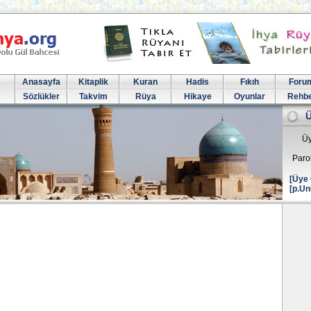
Anasayfa
Kitaplik
Kuran
Hadis
Fıkıh
Foru
Sözlükler
Takvim
Rüya
Hikaye
Oyunlar
Rehb
Üy
Paro
[Üye 
[p.Un