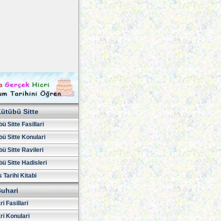
ütübü Sitte
ü Sitte Fasillari
ü Sitte Konulari
ü Sitte Ravileri
ü Sitte Hadisleri
 Tarihi Kitabi
uhari
i Fasillari
ri Konulari