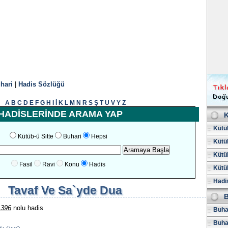
hari
|
Hadis Sözlüğü
A
B
C
D
E
F
G
H
I
İ
K
L
M
N
R
S
Ş
T
U
V
Y
Z
HADİSLERİNDE ARAMA YAP
K
Kütüb
Kütüb-ü Sitte
Buhari
Hepsi
Kütüb
Kütüb
Fasil
Ravi
Konu
Hadis
Kütüb
Hadis
Tavaf Ve Sa`yde Dua
B
1396
nolu hadis
Buhar
Buha