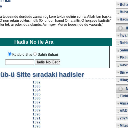
BÖLÜMÜ
Buhar
ua
Buhar
a tepesinde durduğu zaman üç kere tekbir getirip sonra: Allah`tan başka
Hadi
, O`nun ortağı yoktur, mülk (Onundur, hamd O`na aittir, O herşeye kadirdir"
fer tekrar eder, dua okurdu. Aynı şeyi Merve tepesinde de yapardı."
İ
İhya 
Hadis No ile Ara
Rehb
Şami
Kütüb-ü Sitte
Sahih Buhari
Fikih
Kavr
Şiir 
üb-ü Sitte
sıradaki hadisler
Hika
1382
1383
N
1384
1385
Türk
1386
1387
Alma
1388
1389
ABD 
1390
1391
2024
1392
Milad
1393