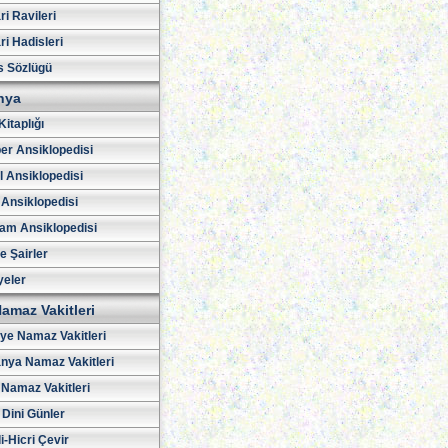
i Ravileri
i Hadisleri
s Sözlügü
hya
Kitaplığı
er Ansiklopedisi
l Ansiklopedisi
 Ansiklopedisi
am Ansiklopedisi
ve Şairler
yeler
amaz Vakitleri
iye Namaz Vakitleri
nya Namaz Vakitleri
Namaz Vakitleri
 Dini Günler
i-Hicri Çevir