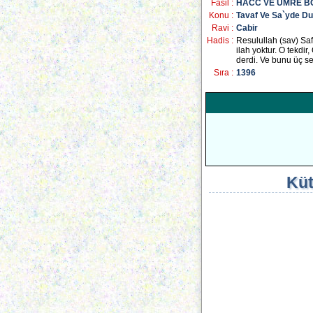
Fasil :
HACC VE UMRE 
Konu :
Tavaf Ve Sa`yde D
Ravi :
Cabir
Hadis :
Resulullah (sav) Saf
ilah yoktur. O tekdir
derdi. Ve bunu üç se
Sıra :
1396
Küt