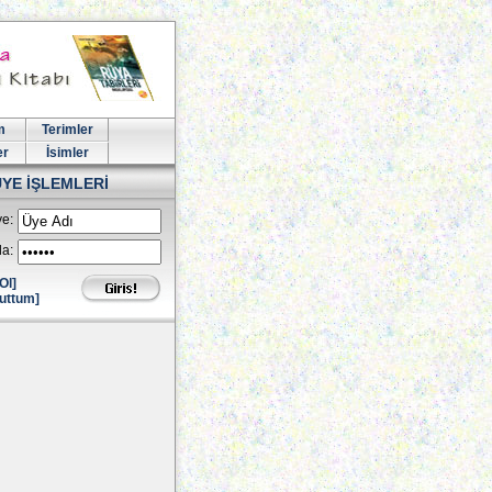
m
Terimler
er
İsimler
ÜYE İŞLEMLERİ
e:
la:
Ol]
uttum]