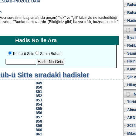
 ESBAB-I NÜZULE DAİR
Buhar
n
Buhar
ecr suresinin baş tarafında geçen) "tek" ve "çift" tabiriyle ne kastedildiği
Hadi
verdi; "Bunlar namazlardır. (Bildiğiniz gibi) bazısı çifttir, bazısı da tektir."
İ
İhya 
Hadis No ile Ara
Rehb
Şami
Kütüb-ü Sitte
Sahih Buhari
Fikih
Kavr
üb-ü Sitte
sıradaki hadisler
Şiir 
849
Hika
850
851
N
852
853
Türk
854
855
Alma
856
857
ABD 
858
859
2024
860
Milad
861