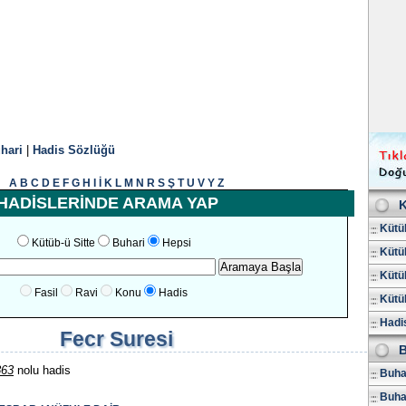
hari
|
Hadis Sözlüğü
A
B
C
D
E
F
G
H
I
İ
K
L
M
N
R
S
Ş
T
U
V
Y
Z
HADİSLERİNDE ARAMA YAP
K
Kütüb
Kütüb-ü Sitte
Buhari
Hepsi
Kütüb
Kütüb
Fasil
Ravi
Konu
Hadis
Kütüb
Hadis
Fecr Suresi
B
863
nolu hadis
Buhar
Buha