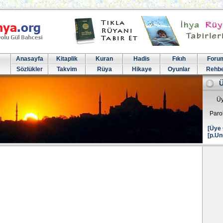
Anasayfa
Kitaplik
Kuran
Hadis
Fıkıh
Foru
Sözlükler
Takvim
Rüya
Hikaye
Oyunlar
Rehb
Üy
Paro
[Üye 
[p.Un