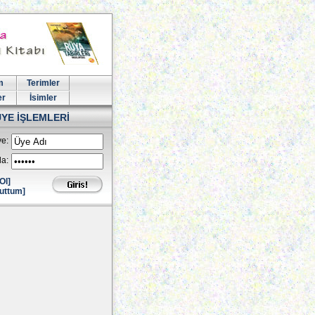
m
Terimler
er
İsimler
ÜYE İŞLEMLERİ
e:
la:
Ol]
uttum]