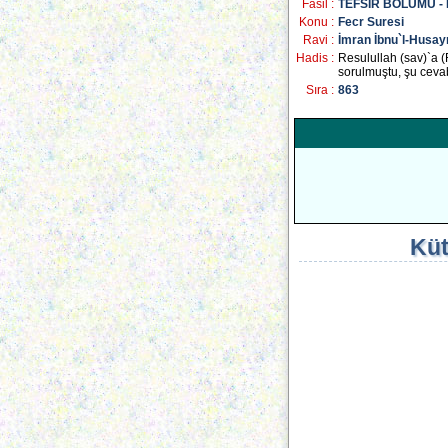
Fasil :
TEFSİR BÖLÜMÜ -
Konu :
Fecr Suresi
Ravi :
İmran İbnu`l-Husay
Hadis :
Resulullah (sav)`a (F
sorulmuştu, şu cevabı 
Sıra :
863
Küt