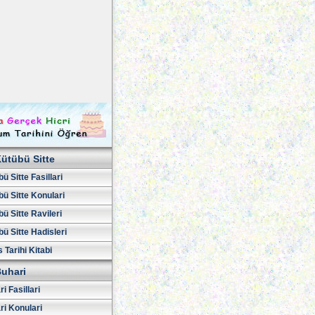
ütübü Sitte
ü Sitte Fasillari
ü Sitte Konulari
ü Sitte Ravileri
ü Sitte Hadisleri
 Tarihi Kitabi
uhari
i Fasillari
ri Konulari