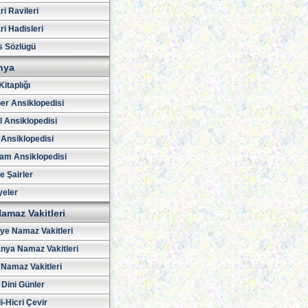
i Ravileri
i Hadisleri
s Sözlügü
hya
Kitaplığı
er Ansiklopedisi
l Ansiklopedisi
 Ansiklopedisi
am Ansiklopedisi
ve Şairler
yeler
amaz Vakitleri
iye Namaz Vakitleri
nya Namaz Vakitleri
Namaz Vakitleri
 Dini Günler
i-Hicri Çevir