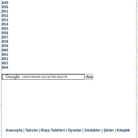
849
850
851
852
853
854
855
856
857
858
859
860
861
862
863
864
Anasayfa
|
Takvim
|
Rüya Tabirleri
|
Oyunlar
|
Sözlükler
|
Şiirler
|
Kitaplık