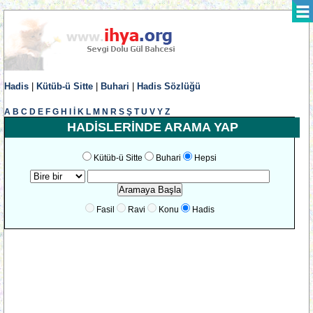
Hadis
|
Kütüb-ü Sitte
|
Buhari
|
Hadis Sözlüğü
A
B
C
D
E
F
G
H
I
İ
K
L
M
N
R
S
Ş
T
U
V
Y
Z
HADİSLERİNDE ARAMA YAP
Kütüb-ü Sitte
Buhari
Hepsi
Fasil
Ravi
Konu
Hadis