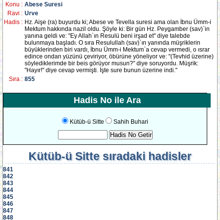
Konu :
Abese Suresi
Ravi :
Urve
Hadis :
Hz. Aişe (ra) buyurdu ki; Abese ve Tevella suresi ama olan İbnu Ümm-i
Mektum hakkında nazil oldu. Şöyle ki: Bir gün Hz. Peygamber (sav)`in
yanına geldi ve: "Ey Allah`ın Resulü beni irşad et" diye talebde
bulunmaya başladı. O sıra Resulullah (sav)`ın yanında müşriklerin
büyüklerinden biri vardı, İbnu Ümm-i Mektum`a cevap vermedi, o ısrar
edince ondan yüzünü çeviriyor, öbürüne yöneliyor ve: "(Tevhid üzerine)
söylediklerimde bir beis görüyor musun?" diye soruyordu. Müşrik:
"Hayır!" diye cevap vermişti. İşte sure bunun üzerine indi."
Sıra :
855
Hadis No ile Ara
Kütüb-ü Sitte
Sahih Buhari
Kütüb-ü Sitte
sıradaki hadisler
841
842
843
844
845
846
847
848