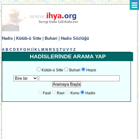
Hadis
|
Kütüb-ü Sitte
|
Buhari
|
Hadis Sözlüğü
A
B
C
D
E
F
G
H
I
İ
K
L
M
N
R
S
Ş
T
U
V
Y
Z
HADİSLERİNDE ARAMA YAP
Kütüb-ü Sitte
Buhari
Hepsi
Fasil
Ravi
Konu
Hadis