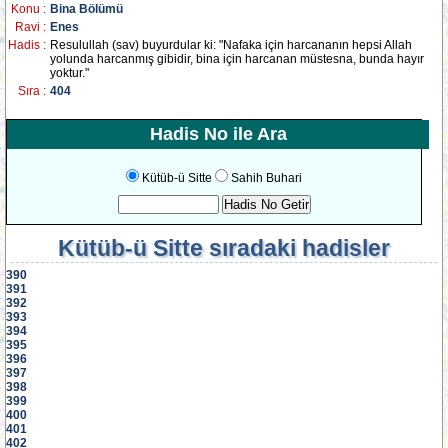
Konu :
Bina Bölümü
Ravi :
Enes
Hadis :
Resulullah (sav) buyurdular ki: "Nafaka için harcananın hepsi Allah
yolunda harcanmış gibidir, bina için harcanan müstesna, bunda hayır
yoktur."
Sıra :
404
Hadis No ile Ara
Kütüb-ü Sitte
Sahih Buhari
Kütüb-ü Sitte
sıradaki hadisler
390
391
392
393
394
395
396
397
398
399
400
401
402