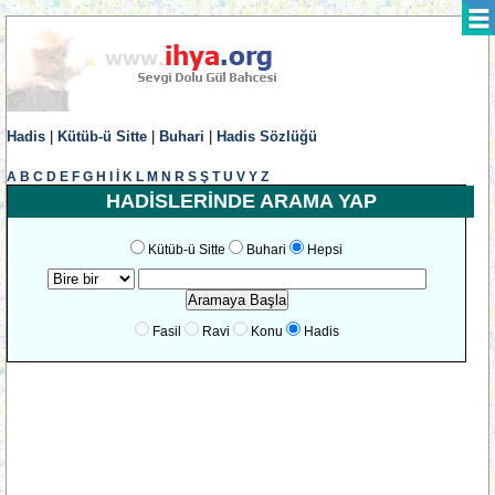
Hadis
|
Kütüb-ü Sitte
|
Buhari
|
Hadis Sözlüğü
A
B
C
D
E
F
G
H
I
İ
K
L
M
N
R
S
Ş
T
U
V
Y
Z
HADİSLERİNDE ARAMA YAP
Kütüb-ü Sitte
Buhari
Hepsi
Fasil
Ravi
Konu
Hadis