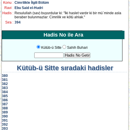
Konu :
Cimrilikle İlgili Bölüm
Ravi :
Ebu Said el-Hudri
Hadis :
Resulullah (sav) buyurdular ki: "İki haslet vardır ki bir mü`minde asla
beraber bulunmazlar: Cimrilik ve kötü ahlak."
Sıra :
394
Hadis No ile Ara
Kütüb-ü Sitte
Sahih Buhari
Kütüb-ü Sitte
sıradaki hadisler
380
381
382
383
384
385
386
387
388
389
390
391
392
393