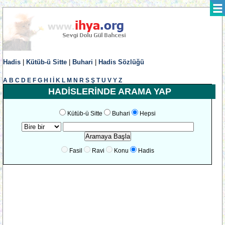
Hadis
|
Kütüb-ü Sitte
|
Buhari
|
Hadis Sözlüğü
A
B
C
D
E
F
G
H
I
İ
K
L
M
N
R
S
Ş
T
U
V
Y
Z
HADİSLERİNDE ARAMA YAP
Kütüb-ü Sitte
Buhari
Hepsi
Fasil
Ravi
Konu
Hadis