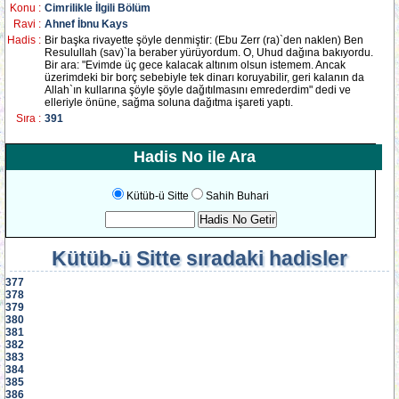
Konu :
Cimrilikle İlgili Bölüm
Ravi :
Ahnef İbnu Kays
Hadis :
Bir başka rivayette şöyle denmiştir: (Ebu Zerr (ra)`den naklen) Ben
Resulullah (sav)`la beraber yürüyordum. O, Uhud dağına bakıyordu.
Bir ara: "Evimde üç gece kalacak altınım olsun istemem. Ancak
üzerimdeki bir borç sebebiyle tek dinarı koruyabilir, geri kalanın da
Allah`ın kullarına şöyle şöyle dağıtılmasını emrederdim" dedi ve
elleriyle önüne, sağma soluna dağıtma işareti yaptı.
Sıra :
391
Hadis No ile Ara
Kütüb-ü Sitte
Sahih Buhari
Kütüb-ü Sitte
sıradaki hadisler
377
378
379
380
381
382
383
384
385
386