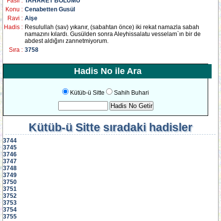
Fasil :
TAHARET BÖLÜMÜ
Konu :
Cenabetten Gusül
Ravi :
Aişe
Hadis :
Resulullah (sav) yıkanır, (sabahtan önce) iki rekat namazla sabah
namazını kılardı. Gusülden sonra Aleyhissalatu vesselam`ın bir de
abdest aldığını zannetmiyorum.
Sıra :
3758
Hadis No ile Ara
Kütüb-ü Sitte
Sahih Buhari
Kütüb-ü Sitte
sıradaki hadisler
3744
3745
3746
3747
3748
3749
3750
3751
3752
3753
3754
3755