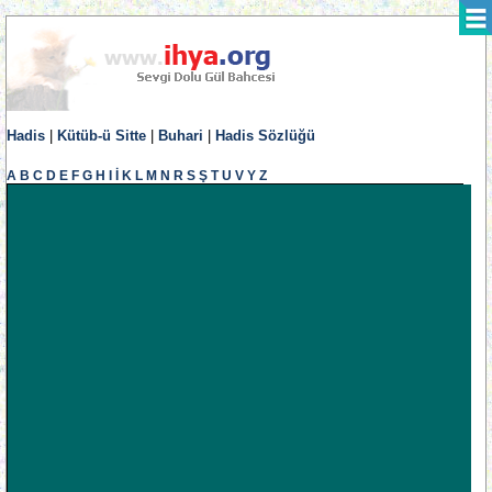
Hadis
|
Kütüb-ü Sitte
|
Buhari
|
Hadis Sözlüğü
A
B
C
D
E
F
G
H
I
İ
K
L
M
N
R
S
Ş
T
U
V
Y
Z