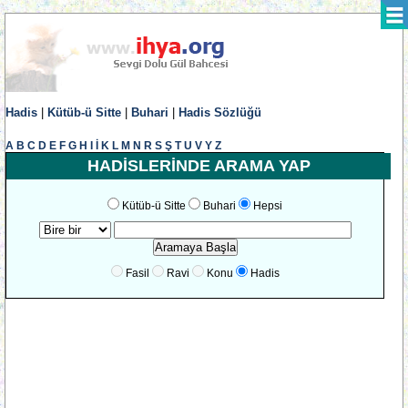
Hadis
|
Kütüb-ü Sitte
|
Buhari
|
Hadis Sözlüğü
A
B
C
D
E
F
G
H
I
İ
K
L
M
N
R
S
Ş
T
U
V
Y
Z
HADİSLERİNDE ARAMA YAP
Kütüb-ü Sitte
Buhari
Hepsi
Fasil
Ravi
Konu
Hadis