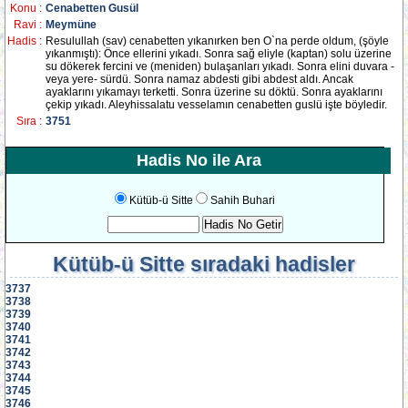
Konu :
Cenabetten Gusül
Ravi :
Meymüne
Hadis :
Resulullah (sav) cenabetten yıkanırken ben O`na perde oldum, (şöyle
yıkanmıştı): Önce ellerini yıkadı. Sonra sağ eliyle (kaptan) solu üzerine
su dökerek fercini ve (meniden) bulaşanları yıkadı. Sonra elini duvara -
veya yere- sürdü. Sonra namaz abdesti gibi abdest aldı. Ancak
ayaklarını yıkamayı terketti. Sonra üzerine su döktü. Sonra ayaklarını
çekip yıkadı. Aleyhissalatu vesselamın cenabetten guslü işte böyledir.
Sıra :
3751
Hadis No ile Ara
Kütüb-ü Sitte
Sahih Buhari
Kütüb-ü Sitte
sıradaki hadisler
3737
3738
3739
3740
3741
3742
3743
3744
3745
3746