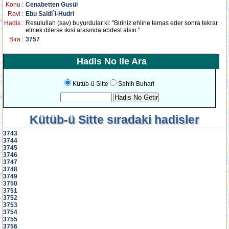
Konu :
Cenabetten Gusül
Ravi :
Ebu Saidi`l-Hudri
Hadis :
Resulullah (sav) buyurdular ki: "Biriniz ehline temas eder sonra tekrar
etmek dilerse ikisi arasında abdest alsın."
Sıra :
3757
Hadis No ile Ara
Kütüb-ü Sitte
Sahih Buhari
Kütüb-ü Sitte
sıradaki hadisler
3743
3744
3745
3746
3747
3748
3749
3750
3751
3752
3753
3754
3755
3756