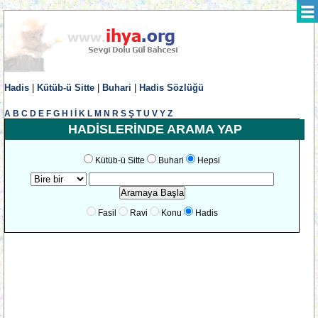
Hadis
|
Kütüb-ü Sitte
|
Buhari
|
Hadis Sözlüğü
A
B
C
D
E
F
G
H
I
İ
K
L
M
N
R
S
Ş
T
U
V
Y
Z
HADİSLERİNDE ARAMA YAP
Kütüb-ü Sitte
Buhari
Hepsi
Fasil
Ravi
Konu
Hadis