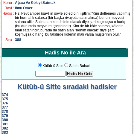
Konu :
Ağacı Ve Köleyi Satmak
Ravi :
İbnu Ömer
Hadis :
Hz. Peygamber (sav)`ın şöyle sölediğini işittim: "Kim döllemesi yapılmış
bir hurmalık satarsa (bir başka rivayette satın alırsa) bunun meyvesi
satana aittir. Satın alan kendisinin olacak diye şart koşmuşsa o hariç
(bu durumda meyve müşterinindir). Kim de bir köle satarsa, kölenin
malı satanındır, burada da satın alan "benim olacak" diye şart
koşmuşsa o hariç, bu takdirde kölenin malı varsa müşterinin olur."
Sıra :
388
Hadis No ile Ara
Kütüb-ü Sitte
Sahih Buhari
Kütüb-ü Sitte
sıradaki hadisler
374
375
376
377
378
379
380
381
382
383