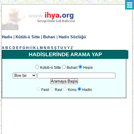
Hadis
|
Kütüb-ü Sitte
|
Buhari
|
Hadis Sözlüğü
A
B
C
D
E
F
G
H
I
İ
K
L
M
N
R
S
Ş
T
U
V
Y
Z
HADİSLERİNDE ARAMA YAP
Kütüb-ü Sitte
Buhari
Hepsi
Fasil
Ravi
Konu
Hadis