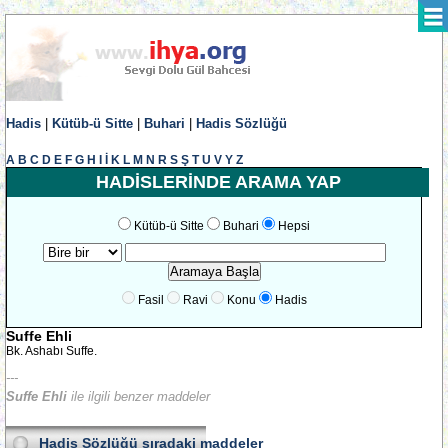
Hadis
|
Kütüb-ü Sitte
|
Buhari
|
Hadis Sözlüğü
A
B
C
D
E
F
G
H
I
İ
K
L
M
N
R
S
Ş
T
U
V
Y
Z
HADİSLERİNDE ARAMA YAP
Kütüb-ü Sitte
Buhari
Hepsi
Fasil
Ravi
Konu
Hadis
Suffe Ehli
Bk. Ashabı Suffe.
---
Suffe Ehli
ile ilgili benzer maddeler
Hadis Sözlüğü
sıradaki maddeler