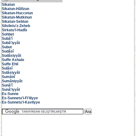
Sikatun
Sikatun-Hâfizun
Sikatun-Huccetun
Sikatun-Mutkinun
Sikatun-Sebtun
Silsiletu'z-Zeheb
Sirkatu'l-Hadîs
Sohbet
Subâ'î
Subâ'iyyât
Subut
Sudâsî
Sudâsiyyât
Suffe Ashabı
Suffe Ehli
Sulâsî
Sulâsiyyât
Sumânî
Sumâniyyât
Sunâ'î
Sunâ'iyyât
Es-Sunne
Es-Sunnetu'l-Fi'iliyye
Es-Sunnetu'l-Kavliyye