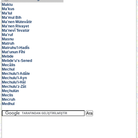
Maktu
Ma'kus
Ma'lul
Ma'mul Bih
Ma'nen Mütevâtir
Ma'nen Rivayet
Ma'nevî Tevatür
Ma'ruf
Masnu
Matruh
Matruhu'l-Hadîs
Mat'unun Fîhi
Mebde
Mebde'u's-Sened
Mecâlis
Mechul
Mechulu'l-Adâle
Mechulu'l-Ayn
Mechulu'l-Hâl
Mechulu'z-Zât
Meçhulün
Meclis
Mecruh
Medhul