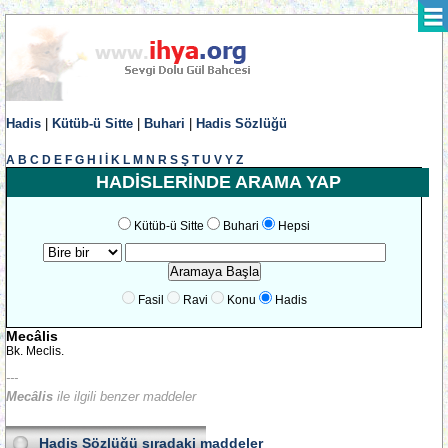
Hadis
|
Kütüb-ü Sitte
|
Buhari
|
Hadis Sözlüğü
A
B
C
D
E
F
G
H
I
İ
K
L
M
N
R
S
Ş
T
U
V
Y
Z
HADİSLERİNDE ARAMA YAP
Kütüb-ü Sitte
Buhari
Hepsi
Fasil
Ravi
Konu
Hadis
Mecâlis
Bk. Meclis.
---
Mecâlis
ile ilgili benzer maddeler
Hadis Sözlüğü
sıradaki maddeler