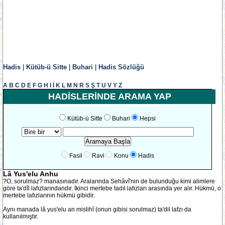
Hadis
|
Kütüb-ü Sitte
|
Buhari
|
Hadis Sözlüğü
A
B
C
D
E
F
G
H
I
İ
K
L
M
N
R
S
Ş
T
U
V
Y
Z
HADİSLERİNDE ARAMA YAP
Kütüb-ü Sitte
Buhari
Hepsi
Fasil
Ravi
Konu
Hadis
Lâ Yus'elu Anhu
?O, sorulmaz? manasınadır. Aralarında Sehâvî'nin de bulunduğu kimi alimlere
göre ta'dîl lafızlarındandır. İkinci mertebe tadıl lafızları arasında yer alır. Hükmü, o
mertebe lafızlarının hükmü gibidir.
Aynı manada lâ yus'elu an mislihî (onun gibisi sorulmaz) ta'dil lafzı da
kullanılmıştır.