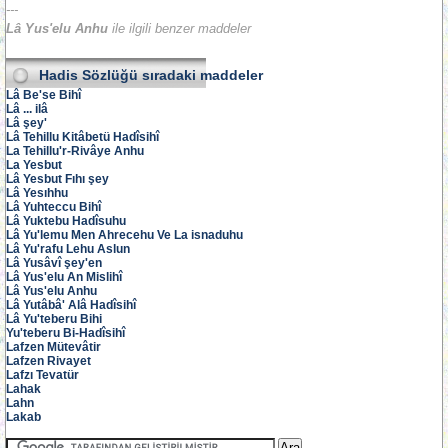
---
Lâ Yus'elu Anhu
ile ilgili benzer maddeler
Hadis Sözlüğü
sıradaki maddeler
Lâ Be'se Bihî
Lâ ... ilâ
Lâ şey'
Lâ Tehillu Kitâbetü Hadîsihî
La Tehillu'r-Rivâye Anhu
La Yesbut
Lâ Yesbut Fıhı şey
Lâ Yesıhhu
Lâ Yuhteccu Bihî
Lâ Yuktebu Hadîsuhu
Lâ Yu'lemu Men Ahrecehu Ve La isnaduhu
Lâ Yu'rafu Lehu Aslun
Lâ Yusâvî şey'en
Lâ Yus'elu An Mislihî
Lâ Yus'elu Anhu
Lâ Yutâbâ' Alâ Hadîsihî
Lâ Yu'teberu Bihi
Yu'teberu Bi-Hadîsihî
Lafzen Mütevâtir
Lafzen Rivayet
Lafzı Tevatür
Lahak
Lahn
Lakab