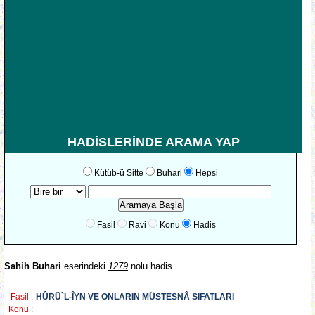
HADİSLERİNDE ARAMA YAP
Kütüb-ü Sitte
Buhari
Hepsi
Fasil
Ravi
Konu
Hadis
Sahih Buhari
eserindeki
1279
nolu hadis
Fasil :
HÛRÜ`L-ÎYN VE ONLARIN MÜSTESNÂ SIFATLARI
Konu :