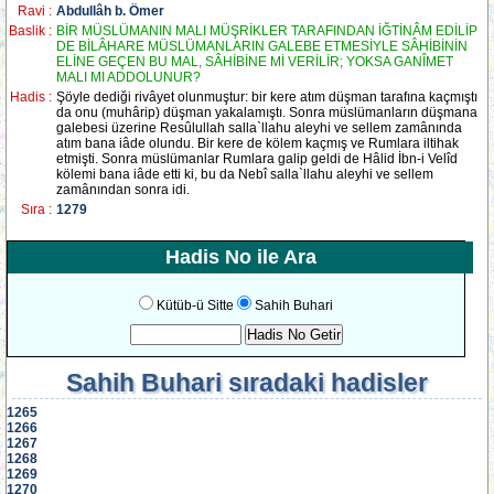
Ravi :
Abdullâh b. Ömer
Baslik :
BİR MÜSLÜMANIN MALI MÜŞRİKLER TARAFINDAN İĞTİNÂM EDİLİP
DE BİLÂHARE MÜSLÜMANLARIN GALEBE ETMESİYLE SÂHİBİNİN
ELİNE GEÇEN BU MAL, SÂHİBİNE Mİ VERİLİR; YOKSA GANÎMET
MALI MI ADDOLUNUR?
Hadis :
Şöyle dediği rivâyet olunmuştur: bir kere atım düşman tarafına kaçmıştı
da onu (muhârip) düşman yakalamıştı. Sonra müslümanların düşmana
galebesi üzerine Resûlullah salla`llahu aleyhi ve sellem zamânında
atım bana iâde olundu. Bir kere de kölem kaçmış ve Rumlara iltihak
etmişti. Sonra müslümanlar Rumlara galip geldi de Hâlid İbn-i Velîd
kölemi bana iâde etti ki, bu da Nebî salla`llahu aleyhi ve sellem
zamânından sonra idi.
Sıra :
1279
Hadis No ile Ara
Kütüb-ü Sitte
Sahih Buhari
Sahih Buhari
sıradaki hadisler
1265
1266
1267
1268
1269
1270