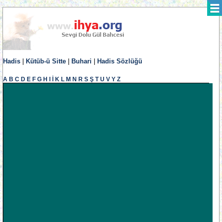
Hadis
|
Kütüb-ü Sitte
|
Buhari
|
Hadis Sözlüğü
A
B
C
D
E
F
G
H
I
İ
K
L
M
N
R
S
Ş
T
U
V
Y
Z