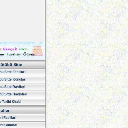
ütübü Sitte
ü Sitte Fasillari
ü Sitte Konulari
ü Sitte Ravileri
ü Sitte Hadisleri
 Tarihi Kitabi
uhari
i Fasillari
ri Konulari