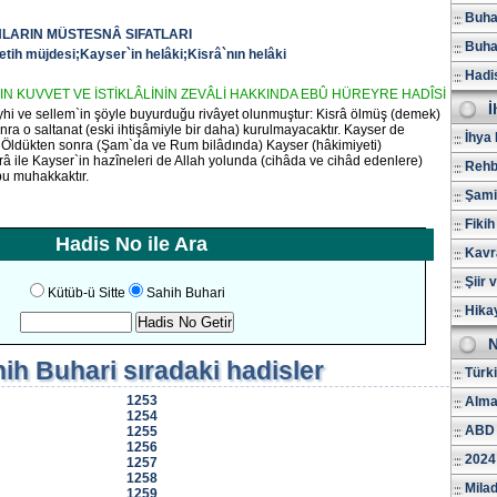
Buhar
NLARIN MÜSTESNÂ SIFATLARI
Buhar
tih müjdesi;Kayser`in helâki;Kisrâ`nın helâki
Hadi
IN KUVVET VE İSTİKLÂLİNİN ZEVÂLİ HAKKINDA EBÛ HÜREYRE HADÎSİ
İ
eyhi ve sellem`in şöyle buyurduğu rivâyet olunmuştur: Kisrâ ölmüş (demek)
sonra o saltanat (eski ihtişâmiyle bir daha) kurulmayacaktır. Kayser de
İhya 
 Öldükten sonra (Şam`da ve Rum bilâdında) Kayser (hâkimiyeti)
râ ile Kayser`in hazîneleri de Allah yolunda (cihâda ve cihâd edenlere)
Rehb
bu muhakkaktır.
Şami
Fikih
Hadis No ile Ara
Kavr
Şiir 
Kütüb-ü Sitte
Sahih Buhari
Hika
N
ih Buhari
sıradaki hadisler
Türk
1253
Alma
1254
ABD 
1255
1256
2024
1257
1258
Milad
1259