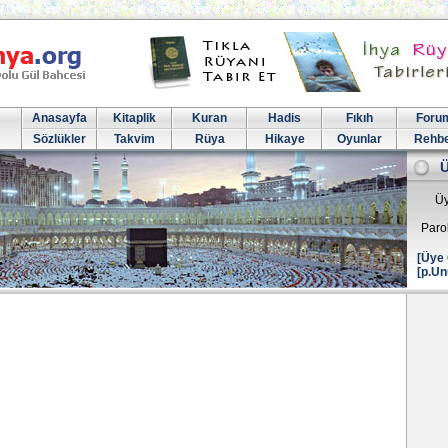
Anasayfa
Kitaplik
Kuran
Hadis
Fıkıh
Foru
Sözlükler
Takvim
Rüya
Hikaye
Oyunlar
Rehb
Üy
Paro
[Üye 
[p.Un