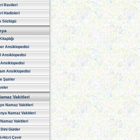
i Ravileri
i Hadisleri
s Sözlügü
hya
Kitaplığı
er Ansiklopedisi
l Ansiklopedisi
 Ansiklopedisi
am Ansiklopedisi
ve Şairler
yeler
amaz Vakitleri
iye Namaz Vakitleri
nya Namaz Vakitleri
Namaz Vakitleri
 Dini Günler
i-Hicri Çevir