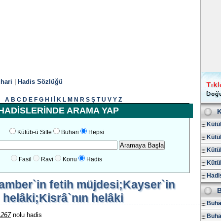
hari
|
Hadis Sözlüğü
A
B
C
D
E
F
G
H
I
İ
K
L
M
N
R
S
Ş
T
U
V
Y
Z
HADİSLERİNDE ARAMA YAP
K
Kütüb
Kütüb-ü Sitte
Buhari
Hepsi
Kütüb
Kütüb
Fasil
Ravi
Konu
Hadis
Kütüb
Hadis
amber`in fetih müjdesi;Kayser`in
B
helâki;Kisrâ`nın helâki
Buhar
1267
nolu hadis
Buha