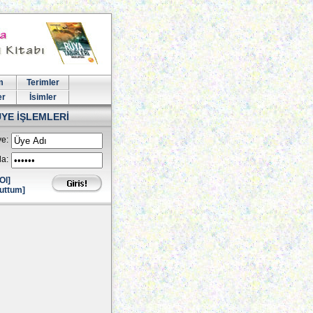
m
Terimler
er
İsimler
ÜYE İŞLEMLERİ
e:
la:
Ol]
uttum]