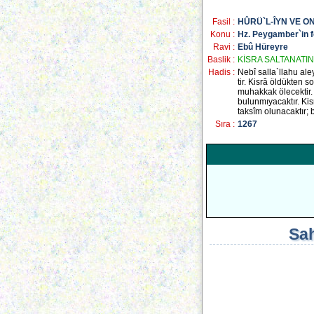
Fasil :
HÛRÜ`L-ÎYN VE O
Konu :
Hz. Peygamber`in fe
Ravi :
Ebû Hüreyre
Baslik :
KİSRA SALTANATIN
Hadis :
Nebî salla`llahu al
tir. Kisrâ öldükten 
muhakkak ölecektir.
bulunmıyacaktır. Kis
taksîm olunacaktır; 
Sıra :
1267
Sah