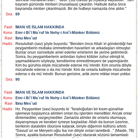
sünnete muhalefet ettin..." dedi. Ebu Davud şu ziyadeyi kaydeder: "Sen
bayram gününde minberi (musallaya) çıkardın. Halbuki daha önce
bayramda minber çıkarılmazdı. Bir de hutbeyi namazda öne aldın."
Sıra :
89
Fasil :
İMAN VE İSLAM HAKKINDA
Konu :
Emr-i Bi`l Ma`ruf Ve Nehy-i Ani`l-Münker Bölümü
Ravi :
İbnu Mes`ud
Hadis :
Resulullah (sav) şöyle buyurdu: "Benden önce Allah`ın gönderdiği her
peygamberin mutlaka ümmetinden havarileri ve arkadaşları olmuştur.
Bunlar onun sünnetiyle amel ederler emirlerini de yerine getirirlerdi.
Sonra, bu peygamberlerin ardından öylesi kötüler zuhur etmişti ki,
yapmadıklarını söyleyip, kendilerine emredilmeyeni de yapmışlardır.
Kim bu güruhla eliyle mücahede ederse mü`mindir. Kim onunla diliyle
mücahede ederse o da mü`mindir. Kim de onlarla kalbiyle mücahede
ederse o da mü`mindir. Bunun gerisine, artık zerre miktar iman yoktur.
Sıra :
90
Fasil :
İMAN VE İSLAM HAKKINDA
Konu :
Emr-i Bi`l Ma`ruf Ve Nehy-i Ani`l-Münker Bölümü
Ravi :
İbnu Mes`ud
Hadis :
Hz. Peygamber (sav) buyurdu ki: "İsrailoğulları bir kısım günahlar
işlemeye başlayınca alimleri onları bu işlerden menettiler. Ancak onlar
dinlemediler, vazgeçmediler. Zamanla alimler de onlarla oturmaya,
dayanışmaya ve beraber içmeye başladılar. Allah da bunun üzerine,
berikinin dalaletini öbürüne katarak, biriyle diğerinin küfrünü artırdı.
"Davud`un ve Meryem oğlu İsa`nın diliyle onları lanetledi..." (Maide, 78)
Sonra, ayakta bulunan Resulullah (sav) oturarak sözünü tamamladı: