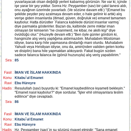
yuvarlayacak olsan değdiği yerleri kabarmış görürsün. Ne var ki, içinde
işe yarar bir şey yoktur. Sonra Hz. Peygamber (sav) bir çakıl tanesi aldı,
onu ayağnıın üzerinde yuvarladı. (Ve sözüne davam etti:) "(Emanet bu
şekilde peyder pey azalmaya devam eder, o hale gelinir ki artık) alış
verişe giden insanlarda (itimad, güven, doğruluk ve) emanet tamamen
kaybolur. Hatta dürüstler `Falanca kabilede dürüst insanlar varmış`
diye parmakla gösterirler. Bazan da, kalbinde zerre miktar iman
olmayan bir kimsenin "ne civanmerd, ne kibar, ne akıllı kişi" diye
övüldüğü olur." (Huzeyfe devam etti:) "Ben öyle günler gördüm ki,
hanginizle alış veriş yaptığıma aldırmazdım. Muhatabım Müslüman
idiyse, bana karşı hile yapmasına dindarlığı mani olurdu. Muhatabım
Yahudi veya Hıristiyan idiyse, onu da, amiri(nden validen gelen korku
ve disiplin) bana hile yapmaktan alıkoyardı. Fakat bugün sizden
sadece falanca falanca ile (gönül huzuruyla) alış veriş yapabilirim."
Sıra :
85
Fasil :
İMAN VE İSLAM HAKKINDA
Konu :
Kitabu`ul Emanet
Ravi :
Ebu Hüreyre
Hadis :
Resulullah (sav) buyurdu ki: "Emanet kaybedilince kıyameti bekleyin."
"Emanet nasıl kaybolur?" diye sordular. "İşler ehil olmayanlara teslim
edilince" diye cevapladı.
Sıra :
86
Fasil :
İMAN VE İSLAM HAKKINDA
Konu :
Kitabu`ul Emanet
Ravi :
Ebu Hüreyre
Hadis :
Hz. Peygamber (sav)`in şu sözünü rivayet etmiştir: "Sana emanet