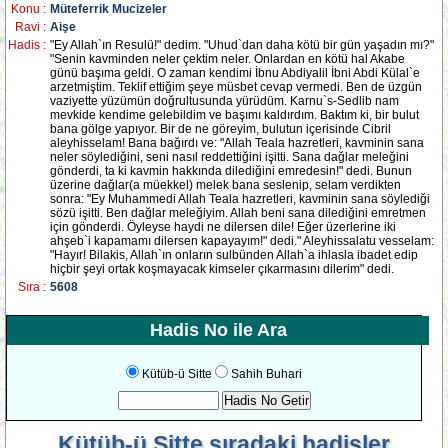
Konu :
Müteferrik Mucizeler
Ravi :
Aişe
Hadis :
"Ey Allah`ın Resulü!" dedim. "Uhud`dan daha kötü bir gün yaşadın mı?"
"Senin kavminden neler çektim neler. Onlardan en kötü hal Akabe
günü başıma geldi. O zaman kendimi İbnu Abdiyalil İbni Abdi Külal`e
arzetmiştim. Teklif ettiğim şeye müsbet cevap vermedi. Ben de üzgün
vaziyette yüzümün doğrultusunda yürüdüm. Karnu`s-Sedlib nam
mevkide kendime gelebildim ve başımı kaldırdım. Baktım ki, bir bulut
bana gölge yapıyor. Bir de ne göreyim, bulutun içerisinde Cibril
aleyhisselam! Bana bağırdı ve: "Allah Teala hazretleri, kavminin sana
neler söylediğini, seni nasıl reddettiğini işitti. Sana dağlar meleğini
gönderdi, ta ki kavmin hakkında dilediğini emredesin!" dedi. Bunun
üzerine dağlar(a müekkel) melek bana seslenip, selam verdikten
sonra: "Ey Muhammedi Allah Teala hazretleri, kavminin sana söylediği
sözü işitti. Ben dağlar meleğiyim. Allah beni sana dilediğini emretmen
için gönderdi. Öyleyse haydi ne dilersen dile! Eğer üzerlerine iki
ahşeb`i kapamamı dilersen kapayayım!" dedi." Aleyhissalatu vesselam:
"Hayır! Bilakis, Allah`ın onların sulbünden Allah`a ihlasla ibadet edip
hiçbir şeyi ortak koşmayacak kimseler çıkarmasını dilerim" dedi.
Sıra :
5608
Hadis No ile Ara
Kütüb-ü Sitte
Sahih Buhari
Kütüb-ü Sitte
sıradaki hadisler