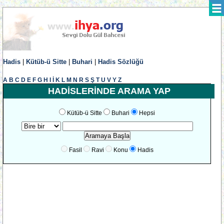
Hadis
|
Kütüb-ü Sitte
|
Buhari
|
Hadis Sözlüğü
A
B
C
D
E
F
G
H
I
İ
K
L
M
N
R
S
Ş
T
U
V
Y
Z
HADİSLERİNDE ARAMA YAP
Kütüb-ü Sitte
Buhari
Hepsi
Fasil
Ravi
Konu
Hadis