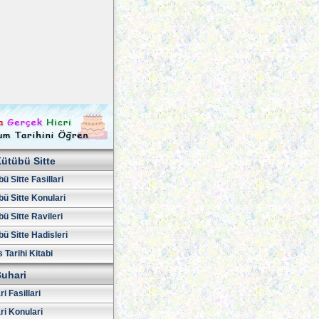
ütübü Sitte
ü Sitte Fasillari
ü Sitte Konulari
ü Sitte Ravileri
ü Sitte Hadisleri
 Tarihi Kitabi
uhari
i Fasillari
ri Konulari