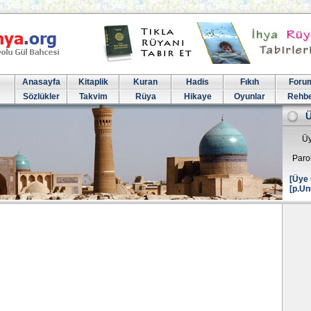
Anasayfa
Kitaplik
Kuran
Hadis
Fıkıh
Foru
Sözlükler
Takvim
Rüya
Hikaye
Oyunlar
Rehb
Üy
Paro
[Üye 
[p.Un