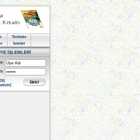
m
Terimler
er
İsimler
ÜYE İŞLEMLERİ
e:
la:
Ol]
uttum]