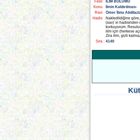
Fasil :
İLİM BÖLÜMÜ
Konu :
İlmin Kaldırılması
Ravi :
Ömer İbnu Abdilazi
Hadis :
Nakledildiğine göre,
(sav)`ın hadisinden
korkuyorum. Resulull
ilim için (herkese aç
Zira ilim, gizli kalm
Sıra :
4140
Küt