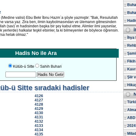
Buhar
z
Buhar
 (Medine valisi) Ebu Bekr İbnu Hazm`a şöyle yazmıştır: "Bak, Resulullah
Hadi
 ne varsa yaz. Zira ben, ilmin kaybolmasından ve ülemanın gitmesinden
ah (sav)`ın hadisinden başka bir şey kabul etme. Alimler ilmi yaysınlar,
İ
ık yerlerde) halkalar teşkil etsinler, ta ki bilmeyenler de böylece öğrensin.
azsa helak olmaz."
İhya 
Rehb
Hadis No ile Ara
Şami
Fikih
Kütüb-ü Sitte
Sahih Buhari
Kavr
Şiir 
Hika
üb-ü Sitte
sıradaki hadisler
N
4126
4127
Türk
4128
4129
Alma
4130
4131
ABD 
4132
4133
2024
4134
Milad
4135