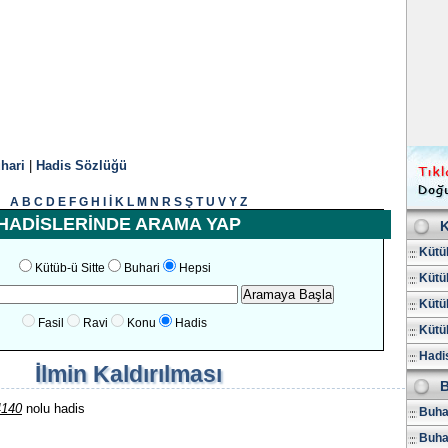
hari
|
Hadis Sözlüğü
A
B
C
D
E
F
G
H
I
İ
K
L
M
N
R
S
Ş
T
U
V
Y
Z
HADİSLERİNDE ARAMA YAP
K
Kütüb
Kütüb-ü Sitte
Buhari
Hepsi
Kütüb
Kütüb
Fasil
Ravi
Konu
Hadis
Kütüb
Hadis
İlmin Kaldırılması
B
4140
nolu hadis
Buhar
Buha