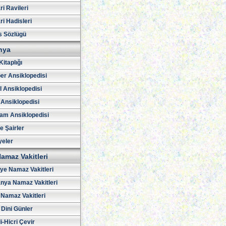
i Ravileri
i Hadisleri
s Sözlügü
hya
Kitaplığı
er Ansiklopedisi
l Ansiklopedisi
 Ansiklopedisi
am Ansiklopedisi
ve Şairler
yeler
amaz Vakitleri
iye Namaz Vakitleri
nya Namaz Vakitleri
Namaz Vakitleri
 Dini Günler
i-Hicri Çevir