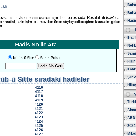
Buhar
akli
Buhar
koysanız -eliyle ensesini göstermiştir- ben bu esnada, Resulullah (sav)`dan
Hadi
ir hadisi, sizin işimi bitirmezden önce söyleyebileceğime kanaatim gelse
m.
İ
İhya 
Hadis No ile Ara
Rehb
Şami
Kütüb-ü Sitte
Sahih Buhari
Fikih
Kavr
Şiir 
üb-ü Sitte
sıradaki hadisler
Hika
4116
4117
N
4118
4119
Türk
4120
4121
Alma
4122
4123
ABD 
4124
4125
2024
4126
Milad
4127