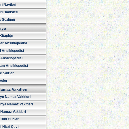
i Ravileri
i Hadisleri
s Sözlügü
hya
Kitaplığı
er Ansiklopedisi
l Ansiklopedisi
 Ansiklopedisi
am Ansiklopedisi
ve Şairler
yeler
amaz Vakitleri
iye Namaz Vakitleri
nya Namaz Vakitleri
Namaz Vakitleri
 Dini Günler
i-Hicri Çevir