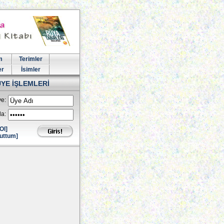
m
Terimler
er
İsimler
ÜYE İŞLEMLERİ
e:
la:
Ol]
uttum]