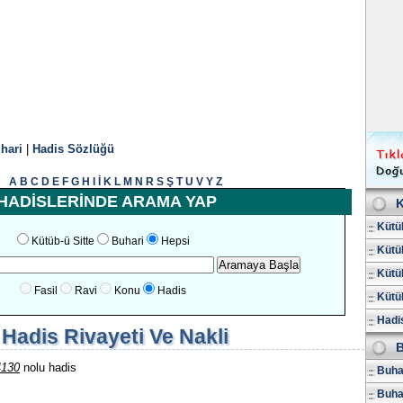
hari
|
Hadis Sözlüğü
A
B
C
D
E
F
G
H
I
İ
K
L
M
N
R
S
Ş
T
U
V
Y
Z
HADİSLERİNDE ARAMA YAP
K
Kütüb
Kütüb-ü Sitte
Buhari
Hepsi
Kütüb
Kütüb
Fasil
Ravi
Konu
Hadis
Kütüb
Hadis
Hadis Rivayeti Ve Nakli
B
4130
nolu hadis
Buhar
Buha