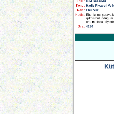
Fasil :
İLİM BÖLÜMÜ
Konu :
Hadis Rivayeti Ve N
Ravi :
Ebu Zerr
Hadis :
Eğer kılıncı şuraya 
işitmiş bulunduğum b
onu mutlaka söyleri
Sıra :
4130
Küt