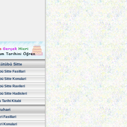
ütübü Sitte
ü Sitte Fasillari
ü Sitte Konulari
ü Sitte Ravileri
ü Sitte Hadisleri
 Tarihi Kitabi
uhari
i Fasillari
ri Konulari