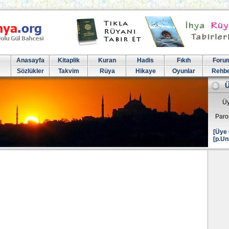
Anasayfa
Kitaplik
Kuran
Hadis
Fıkıh
Foru
Sözlükler
Takvim
Rüya
Hikaye
Oyunlar
Rehb
Üy
Paro
[Üye 
[p.Un