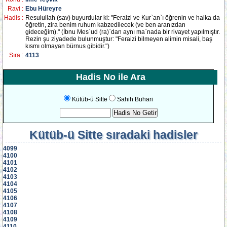
Ravi :
Ebu Hüreyre
Hadis :
Resulullah (sav) buyurdular ki: "Feraizi ve Kur`an`ı öğrenin ve halka da
öğretin, zira benim ruhum kabzedilecek (ve ben aranızdan
gideceğim)." (İbnu Mes`ud (ra)`dan aynı ma`nada bir rivayet yapılmıştır.
Rezin şu ziyadede bulunmuştur: "Feraizi bilmeyen alimin misali, baş
kısmı olmayan bürnus gibidir.")
Sıra :
4113
Hadis No ile Ara
Kütüb-ü Sitte
Sahih Buhari
Kütüb-ü Sitte
sıradaki hadisler
4099
4100
4101
4102
4103
4104
4105
4106
4107
4108
4109
4110