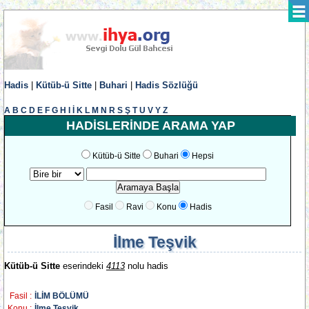
Hadis
|
Kütüb-ü Sitte
|
Buhari
|
Hadis Sözlüğü
A
B
C
D
E
F
G
H
I
İ
K
L
M
N
R
S
Ş
T
U
V
Y
Z
HADİSLERİNDE ARAMA YAP
Kütüb-ü Sitte
Buhari
Hepsi
Fasil
Ravi
Konu
Hadis
İlme Teşvik
Kütüb-ü Sitte
eserindeki
4113
nolu hadis
Fasil :
İLİM BÖLÜMÜ
Konu :
İlme Teşvik