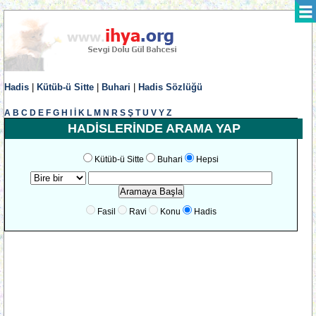
Hadis
|
Kütüb-ü Sitte
|
Buhari
|
Hadis Sözlüğü
A
B
C
D
E
F
G
H
I
İ
K
L
M
N
R
S
Ş
T
U
V
Y
Z
HADİSLERİNDE ARAMA YAP
Kütüb-ü Sitte
Buhari
Hepsi
Fasil
Ravi
Konu
Hadis