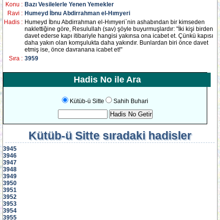
Konu :
Bazı Vesilelerle Yenen Yemekler
Ravi :
Humeyd İbnu Abdirrahman el-Hımyeri
Hadis :
Humeyd İbnu Abdirrahman el-Hımyeri`nin ashabından bir kimseden
naklettiğine göre, Resulullah (sav) şöyle buyurmuşlardır: "İki kişi birden
davet ederse kapı itibariyle hangisi yakınsa ona icabet et. Çünkü kapısı
daha yakın olan komşulukta daha yakındır. Bunlardan biri önce davet
etmiş ise, önce davranana icabet et!"
Sıra :
3959
Hadis No ile Ara
Kütüb-ü Sitte
Sahih Buhari
Kütüb-ü Sitte
sıradaki hadisler
3945
3946
3947
3948
3949
3950
3951
3952
3953
3954
3955