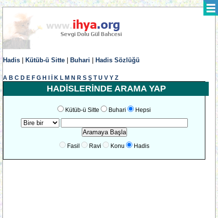
Hadis
|
Kütüb-ü Sitte
|
Buhari
|
Hadis Sözlüğü
A
B
C
D
E
F
G
H
I
İ
K
L
M
N
R
S
Ş
T
U
V
Y
Z
HADİSLERİNDE ARAMA YAP
Kütüb-ü Sitte
Buhari
Hepsi
Fasil
Ravi
Konu
Hadis