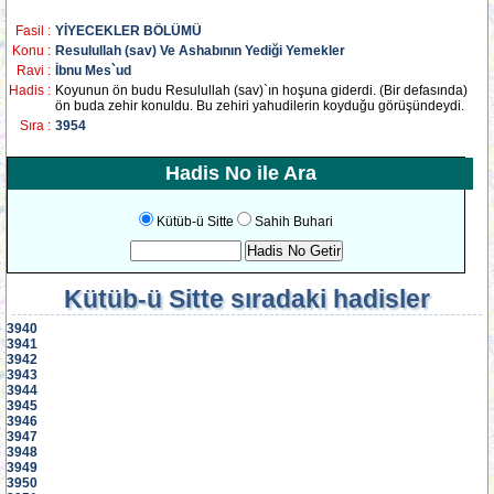
Fasil :
YİYECEKLER BÖLÜMÜ
Konu :
Resulullah (sav) Ve Ashabının Yediği Yemekler
Ravi :
İbnu Mes`ud
Hadis :
Koyunun ön budu Resulullah (sav)`ın hoşuna giderdi. (Bir defasında)
ön buda zehir konuldu. Bu zehiri yahudilerin koyduğu görüşündeydi.
Sıra :
3954
Hadis No ile Ara
Kütüb-ü Sitte
Sahih Buhari
Kütüb-ü Sitte
sıradaki hadisler
3940
3941
3942
3943
3944
3945
3946
3947
3948
3949
3950