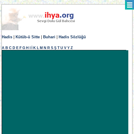
Hadis
|
Kütüb-ü Sitte
|
Buhari
|
Hadis Sözlüğü
A
B
C
D
E
F
G
H
I
İ
K
L
M
N
R
S
Ş
T
U
V
Y
Z