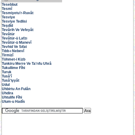
Tesebbut
Tesmî
Tesmiyetu'r-Ruvât
Tesviye
Tesviye Tedlisi
Teşdîd
Tevârih Ve Vefeyât
Tevâtür
Tevâtür-ü Lafzı
Tevâtür-ü Manevî
Tevhid Ve Sıfat
Tıbb-ı Nebevî
Tirmizî
Töhmet-i Kizb
Tunkiru Merre Ve Ta'rıfu Uhrâ
Tukullime Fîhi
Turuk
Tusâ'î
Tusâ'iyyât
Udul
Uhbirtu An Fulân
Uhdira
Uhtulife Fîhi
Ulum-u Hadîs