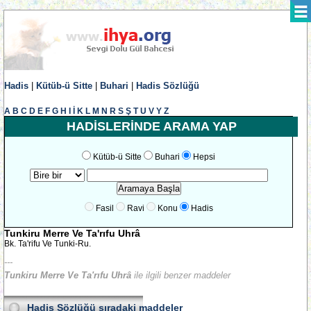
Hadis
|
Kütüb-ü Sitte
|
Buhari
|
Hadis Sözlüğü
A
B
C
D
E
F
G
H
I
İ
K
L
M
N
R
S
Ş
T
U
V
Y
Z
HADİSLERİNDE ARAMA YAP
Kütüb-ü Sitte
Buhari
Hepsi
Fasil
Ravi
Konu
Hadis
Tunkiru Merre Ve Ta'rıfu Uhrâ
Bk. Ta'rifu Ve Tunki-Ru.
---
Tunkiru Merre Ve Ta'rıfu Uhrâ
ile ilgili benzer maddeler
Hadis Sözlüğü
sıradaki maddeler