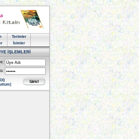
m
Terimler
er
İsimler
ÜYE İŞLEMLERİ
e:
la:
Ol]
uttum]