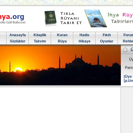
Anasayfa
Kitaplik
Kuran
Hadis
Fıkıh
Foru
Sözlükler
Takvim
Rüya
Hikaye
Oyunlar
Rehb
Üy
Paro
[Üye 
[p.Un