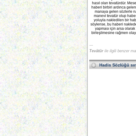
hasıl olan tevatürdür. Mes
haberi birbiri ardınca gelen
manaya gelen sözlerle nakl
manevi tevatür olup haber
yoluyla nakledilen bir hab
söylense, bu haberi nakleden
yapması için arsa olarak
birleşilmesine rağmen olayı
---
Tevâtür
ile ilgili benzer m
Hadis Sözlüğü
sı