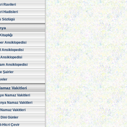
i Ravileri
i Hadisleri
s Sözlügü
hya
Kitaplığı
er Ansiklopedisi
l Ansiklopedisi
 Ansiklopedisi
am Ansiklopedisi
ve Şairler
yeler
amaz Vakitleri
iye Namaz Vakitleri
nya Namaz Vakitleri
Namaz Vakitleri
 Dini Günler
i-Hicri Çevir