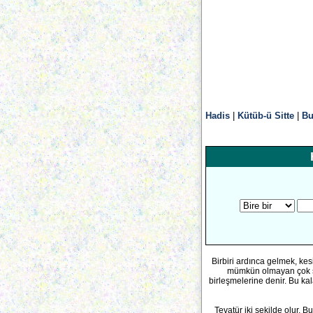
Hadis
|
Kütüb-ü Sitte
|
Bu
Birbiri ardınca gelmek, ke
mümkün olmayan çok say
birleşmelerine denir. Bu kal
Tevatür iki şekilde olur. B