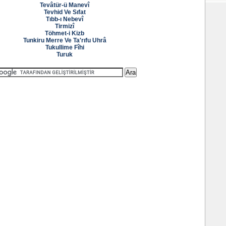
Tevâtür-ü Manevî
Tevhid Ve Sıfat
Tıbb-ı Nebevî
Tirmizî
Töhmet-i Kizb
Tunkiru Merre Ve Ta'rıfu Uhrâ
Tukullime Fîhi
Turuk