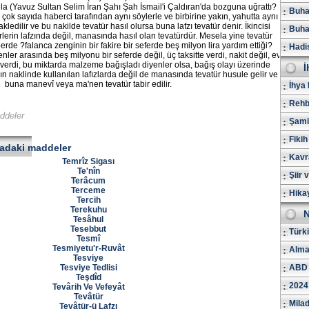
ela (Yavuz Sultan Selim İran Şahı Şah İsmail'i Çaldıran'da bozguna uğrattı?
Buhar
 çok sayıda haberci tarafından aynı söylerle ve birbirine yakın, yahutta aynı
edilir ve bu nakilde tevatür hasıl olursa buna lafzı tevatür denir. İkincisi
Buhar
lerin lafzında değil, manasında hasıl olan tevatürdür. Mesela yine tevatür
erde ?falanca zenginin bir fakire bir seferde beş milyon lira yardım ettiği?
Hadi
ler arasında beş milyonu bir seferde değil, üç taksitte verdi, nakit değil, ev
 verdi, bu miktarda malzeme bağışladı diyenler olsa, bağış olayı üzerinde
İ
n naklinde kullanılan lafızlarda değil de manasında tevatür husule gelir ve
buna manevî veya ma'nen tevatür tabir edilir.
İhya 
Rehb
addeler
Şami
Fikih
radaki maddeler
Kavr
Temrîz Sigası
Te'nîn
Şiir 
Terâcum
Terceme
Hika
Tercih
Terekuhu
N
Tesâhul
Tesebbut
Türk
Tesmî
Tesmiyetu'r-Ruvât
Alma
Tesviye
Tesviye Tedlisi
ABD 
Teşdîd
2024
Tevârih Ve Vefeyât
Tevâtür
Milad
Tevâtür-ü Lafzı