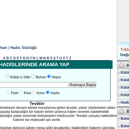
hari
|
Hadis Sözlüğü
A
B
C
D
E
F
G
H
I
İ
K
L
M
N
R
S
Ş
T
U
V
Y
Z
HADİSLERİNDE ARAMA YAP
K
Kütüb
Kütüb-ü Sitte
Buhari
Hepsi
Kütüb
Kütüb
Fasil
Ravi
Konu
Hadis
Kütüb
Hadis
Tevâtür
silmeksizin devam etmek manalarına gelen tevatür, yalan söylemeleri aklen
B
ıda kalabalığın bir haberi birbiri ardınca haber vererek nakletmekte
abalığın yalan üzerinde birleşmeleri imkânsızdır. Tevatür yoluyla nakledilen
Buhar
habere ise mütevatir adı verilir.
Buha
unlardan birincisi lafzen (veya lafzı) tevatürdür. Nakledilen haberin lafzında