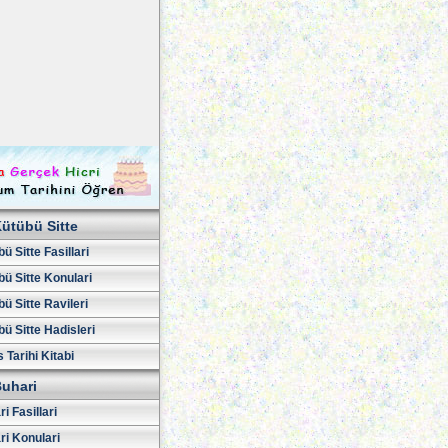
ütübü Sitte
ü Sitte Fasillari
ü Sitte Konulari
ü Sitte Ravileri
ü Sitte Hadisleri
 Tarihi Kitabi
uhari
i Fasillari
ri Konulari