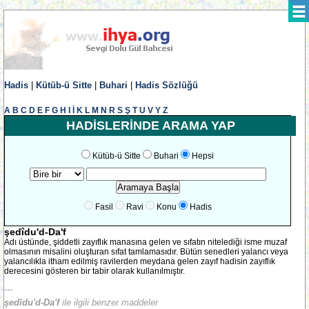
Hadis
|
Kütüb-ü Sitte
|
Buhari
|
Hadis Sözlüğü
A
B
C
D
E
F
G
H
I
İ
K
L
M
N
R
S
Ş
T
U
V
Y
Z
HADİSLERİNDE ARAMA YAP
Kütüb-ü Sitte
Buhari
Hepsi
Fasil
Ravi
Konu
Hadis
şedîdu'd-Da'f
Adı üstünde, şiddetli zayıflık manasına gelen ve sıfatın nitelediği isme muzaf
olmasının misalini oluşturan sıfat tamlamasıdır. Bütün senedleri yalancı veya
yalancılıkla itham edilmiş ravilerden meydana gelen zayıf hadisin zayıflık
derecesini gösteren bir tabir olarak kullanılmıştır.
---
şedîdu'd-Da'f
ile ilgili benzer maddeler