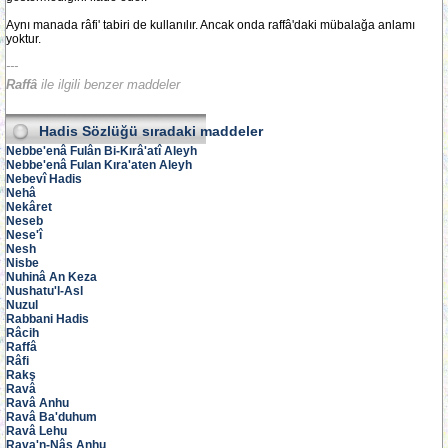
Aynı manada râfi' tabiri de kullanılır. Ancak onda raffâ'daki mübalağa anlamı
yoktur.
---
Raffâ
ile ilgili benzer maddeler
Hadis Sözlüğü
sıradaki maddeler
Nebbe'enâ Fulân Bi-Kırâ'atî Aleyh
Nebbe'enâ Fulan Kıra'aten Aleyh
Nebevî Hadis
Nehâ
Nekâret
Neseb
Nese'î
Nesh
Nisbe
Nuhinâ An Keza
Nushatu'l-Asl
Nuzul
Rabbani Hadis
Râcih
Raffâ
Râfi
Rakş
Ravâ
Ravâ Anhu
Ravâ Ba'duhum
Ravâ Lehu
Rava'n-Nâs Anhu