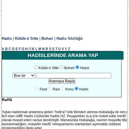
Hadis
|
Kütüb-ü Sitte
|
Buhari
|
Hadis Sözlüğü
A
B
C
D
E
F
G
H
I
İ
K
L
M
N
R
S
Ş
T
U
V
Y
Z
HADİSLERİNDE ARAMA YAP
Kütüb-ü Sitte
Buhari
Hepsi
Fasil
Ravi
Konu
Hadis
Raffâ
'
Yukarı kaldırmak anlamına gelen ?refe'a? kök fiilinden alınma mübalağa ile ism-i
fa'il olan raffâ' Hadis Usûlünde hadisi HZ. Peygamber (s.a.s)'e nisbet edip merfû'
olarak rivayet eden raviye denilmiştir. Manasında mübalağa, ravinin rivayette titiz
davranmadığını, rivayetin merfû' olmayanlarını olanlardan ayırmakta ciddiyet
göstermediğini ifade eder.