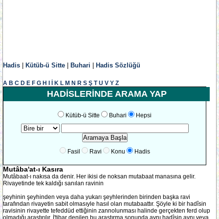
Hadis
|
Kütüb-ü Sitte
|
Buhari
|
Hadis Sözlüğü
A
B
C
D
E
F
G
H
I
İ
K
L
M
N
R
S
Ş
T
U
V
Y
Z
HADİSLERİNDE ARAMA YAP
Kütüb-ü Sitte
Buhari
Hepsi
Fasil
Ravi
Konu
Hadis
Mutâba'at-ı Kasıra
Mutâbaat-ı nakısa da denir. Her ikisi de noksan mutabaat manasına gelir.
Rivayetinde tek kaldığı sanılan ravinin
şeyhinin şeyhinden veya daha yukarı şeyhlerinden birinden başka ravi
tarafından rivayetin sabit olmasıyle hasıl olan mutabaattır. Şöyle ki bir hadîsin
ravisinin rivayette tefeddüd ettiğinin zannolunması halinde gerçekten ferd olup
olmadığı araştırılır. İ'tibar denilen bu araştırma sonunda aynı hadîsin aynı veya