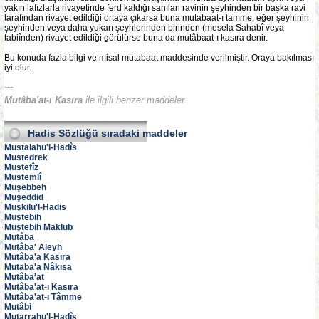
yakın lafızlarla rivayetinde ferd kaldığı sanılan ravinin şeyhinden bir başka ravi
tarafından rivayet edildiği ortaya çıkarsa buna mutabaat-ı tamme, eğer şeyhinin
şeyhinden veya daha yukarı şeyhlerinden birinden (mesela Sahabî veya
tabiînden) rivayet edildiği görülürse buna da mutâbaat-ı kasıra denir.
Bu konuda fazla bilgi ve misal mutabaat maddesinde verilmiştir. Oraya bakılması
iyi olur.
---
Mutâba'at-ı Kasıra
ile ilgili benzer maddeler
Hadis Sözlüğü
sıradaki maddeler
Mustalahu'l-Hadîs
Mustedrek
Mustefîz
Mustemlî
Muşebbeh
Muşeddid
Muşkilu'l-Hadis
Muştebih
Muştebih Maklub
Mutâba
Mutâba' Aleyh
Mutâba'a Kasıra
Mutaba'a Nâkısa
Mutâba'at
Mutâba'at-ı Kasıra
Mutâba'at-ı Tâmme
Mutâbi
Mutarrahu'l-Hadîs