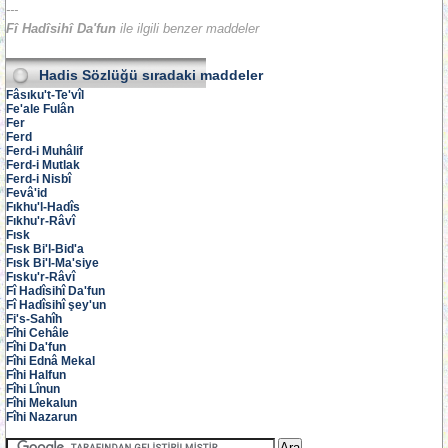
---
Fî Hadîsihî Da'fun
ile ilgili benzer maddeler
Hadis Sözlüğü
sıradaki maddeler
Fâsıku't-Te'vîl
Fe'ale Fulân
Fer
Ferd
Ferd-i Muhâlif
Ferd-i Mutlak
Ferd-i Nisbî
Fevâ'id
Fıkhu'l-Hadîs
Fıkhu'r-Râvî
Fısk
Fısk Bi'l-Bid'a
Fısk Bi'l-Ma'siye
Fısku'r-Râvî
Fî Hadîsihî Da'fun
Fî Hadîsihî şey'un
Fi's-Sahîh
Fîhi Cehâle
Fîhi Da'fun
Fîhi Ednâ Mekal
Fîhi Halfun
Fîhi Lînun
Fîhi Mekalun
Fîhi Nazarun