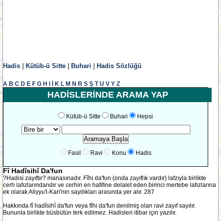
Hadis
|
Kütüb-ü Sitte
|
Buhari
|
Hadis Sözlüğü
A
B
C
D
E
F
G
H
I
İ
K
L
M
N
R
S
Ş
T
U
V
Y
Z
HADİSLERİNDE ARAMA YAP
Kütüb-ü Sitte
Buhari
Hepsi
Fasil
Ravi
Konu
Hadis
Fî Hadîsihî Da'fun
?Hadisi zayıftır? manasınadır. Fîhi da'fun (onda zayıflık vardır) lafzıyla birlikte
cerh lafızlarındandır ve cerhin en hafifine delalet eden birinci mertebe lafızlarına
ek olarak Aliyyu'l-Kari'nin saydıkları arasında yer alır. 287
Hakkında fî hadîsihî da'fun veya fîhi da'fun denilmiş olan ravi zayıf sayılır.
Bununla birlikte büsbütün terk edilmez. Hadisleri itibar için yazılır.