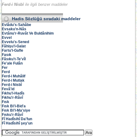
Ferd-i Nisbî
ile ilgili benzer maddeler
Hadis Sözlüğü
sıradaki maddeler
Evlâdu's-Sahâbe
Evsaku'n-Nâs
Evtânu'r-Ruvât Ve Buldânihim
Evvel
Evvelu's-Sened
Fâhişu'l-Galat
Fartu'l-Gafle
Fasık
Fâsıku't-Te'vîl
Fe'ale Fulân
Fer
Ferd
Ferd-i Muhâlif
Ferd-i Mutlak
Ferd-i Nisbî
Fevâ'id
Fıkhu'l-Hadîs
Fıkhu'r-Râvî
Fısk
Fısk Bi'l-Bid'a
Fısk Bi'l-Ma'siye
Fısku'r-Râvî
Fî Hadîsihî Da'fun
Fî Hadîsihî şey'un