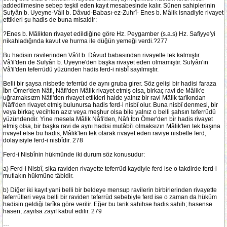
addedilmesine sebep teşkil eden kayıt mesabesinde kalır. Sünen sahiplerinin
Sufyân b. Uyeyne-Vâil b. Dâvud-Babası-ez-Zuhrî- Enes b. Mâlik isnadiyle rivayet
ettikleri şu hadis de buna misaldir:
?Enes b. Mâlikten rivayet edildiğine göre Hz. Peygamber (s.a.s) Hz. Safiyye'yi
nikahladığında kavut ve hurma ile düğün yemeği verdi.?277
Bu hadisin ravilerinden Vâ'il b. Dâvud babasından rivayette tek kalmıştır.
Vâ'il'den de Sufyân b. Uyeyne'den başka rivayet eden olmamıştır. Sufyân'ın
Vâ'il'den teferrüdü yüzünden hadis ferd-i nisbî sayılmıştır.
Belli bir şaysa nisbetle teferrüd de aynı gruba girer. Söz gelişi bir hadisi faraza
İbn Ömer'den Nâfi, Nâfi'den Mâlik rivayet etmiş olsa, birkaç ravi de Mâlik'e
uğramaksızm Nâfi'den rivayet ettikleri halde yalnız bir ravi Mâlik tarîkından
Nâfi'den rivayet etmiş bulunursa hadis ferd-i nisbî olur. Buna nisbî denmesi, bir
veya birkaç vecihten azız veya meşhur olsa bile yalnız o belli şahsın teferrüdü
yüzündendir. Yine mesela Mâlik Nâfi'den, Nâfı İbn Ömer'den bir hadis rivayet
etmiş olsa, bir başka ravi de aynı hadisi mutâbi'i olmaksızın Mâlik'ten tek başına
rivayet etse bu hadis, Mâlik'ten tek olarak rivayet eden raviye nisbetle ferd,
dolayısiyle ferd-i nisbîdir. 278
Ferd-i Nisbînin hükmünde iki durum söz konusudur:
a) Ferd-i Nisbî, sika raviden rivayette teferrüd kaydiyle ferd ise o takdirde ferd-i
mutlakın hükmüne tâbidir.
b) Diğer iki kayıt yani belli bir beldeye mensup ravilerin birbirlerinden rivayette
teferrütleri veya belli bir raviden teferrüd sebebiyle ferd ise o zaman da hüküm
hadisin geldiği tarîka göre verilir. Eğer bu tarik sahihse hadis sahih; hasense
hasen; zayıfsa zayıf kabul edilir. 279
---