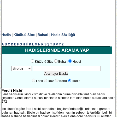
Hadis
|
Kütüb-ü Sitte
|
Buhari
|
Hadis Sözlüğü
A
B
C
D
E
F
G
H
I
İ
K
L
M
N
R
S
Ş
T
U
V
Y
Z
HADİSLERİNDE ARAMA YAP
Kütüb-ü Sitte
Buhari
Hepsi
Fasil
Ravi
Konu
Hadis
Ferd-i Nisbî
Ferd hadislerin ikinci kısmıdır ve ravilerinin birine nisbetle ferd olan hadis
çeşididir. Genel olarak hususi bir cihete nisbetle ferd olan hadis olarak tarif edilir.
272
İbn Hacer'e göre ferd-i nisbi, senedinin baş tarafında değil, ortasında garabet
bulunan hadisdir. Böyle bir hadise nisbî denmesinin sebebi, teferrüdün belli bir
şahsa nisbetle hasıl olması dolayısiyledir. Ayrıca ona göre hadis usulü alimleri