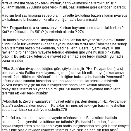
ferd kelimesini daha çok ferd-i mutlak, garib kelimesini de ferd-i nisbî için
kullanmışlardır. 273Buna göre ferd-i nisbî, bazı alimlere göre garîbden ibarettir.
Hadisin ferd sayılmasına sebep olan rivayette tek kalma bazen sikanın rivayette
tek kalması gibi hususî bir kayıtla olur. Şu hadis buna misaldir.
?Hz. Peygamber (s.a.s) ramazan ve Kurban bayramı namazlarını kıldırırken ?
Kaf? ve ?İktarabeti's-Sâ'a? (surelerini) okurdu.? 274
Bu hadisin ravilerinden Ubeydullah b. Abdillah'tan rivayette sika olarak Damre-
tu'bnu Sa'îd tek kalmıştır. Binaenaleyh bu hadisin ferd-i nisbî sayılmasına sebep
olan teferrüdü bazen mekkelilerin, Medinelilerin, Basralı, Şamlı veya Mısırlı
ravilerin birbirlerinden rivayette teferrüd etmeleri gibi yine hususi bir kayıtla
olabilir. Bu şekildeki teferrüdle rivayet edilen hadis de ferd-i nisbîdir. Şu hadis
buna misaldir:
?Ebu Said'den rivayet edildiğine göre şöyle demiştir: ?Hz. Peygamber (s.a.s)
bize namazda Fatiha ve kolayımıza giden (sure ve bir miktar ayet) okumamızı
emretti.? el-Hâkimu'n-Nîsâburî'nin belirttiğine bakılırsa bu hadisin ?emeranâ?
lafzını zikirde isnadın başından sonuna kadar basralılar teferrd etmişlerdir.
275Bir başka deyişle bu lafzın rivayetinde basralılara katılan olmamış;
dolayısiyle teferrüd bu yönden olmuştur. Şu hadis de rivayetinde mısırlıların
teferrüd ettikleri ferd-i nisbîdir
?Abdullah b. Zeyd el-Ensâri'den rivayet edilmiştir. Ben demiştir; Hz. Peygamber
(s.a.s)'i abdest alırken gördüm. Kulakları (nı meshetmek) için başını meshettiği
sudan ayrı biraz su aldı (ve meshetti).276
Teferrüd bazen de bir raviden rivayete münhasır olur. Bu takdirde hadisin
akabinde ?lem yervihi illa fulânun an fulânin? (Bu hadisi falandan, fulandan
başka rivayet eden olmadı) denir. Aynı hadisi başkasından pek çok kimse rivayet
etmiş bile olsa o raviden rivayette teferrüd, aynı şekilde hadisin ferdi nisbî