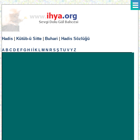
Hadis
|
Kütüb-ü Sitte
|
Buhari
|
Hadis Sözlüğü
A
B
C
D
E
F
G
H
I
İ
K
L
M
N
R
S
Ş
T
U
V
Y
Z