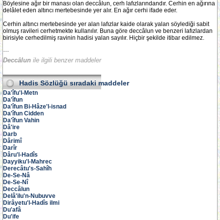
Böylesine ağır bir manası olan deccâlun, cerh lafızlarındandır. Cerhin en ağırına
delâlet eden altıncı mertebesinde yer alır. En ağır cerhi ifade eder.
Cerhin altıncı mertebesinde yer alan lafızlar kaide olarak yalan söylediği sabit
olmuş ravileri cerhetmekte kullanılır. Buna göre deccâlun ve benzeri lafızlardan
birisiyle cerhedilmiş ravinin hadisi yalan sayılır. Hiçbir şekilde itibar edilmez.
---
Deccâlun
ile ilgili benzer maddeler
Hadis Sözlüğü
sıradaki maddeler
Da'îfu'l-Metn
Da'îfun
Da'îfun Bi-Hâze'l-isnad
Da'îfun Cidden
Da'îfun Vahin
Dâ'ire
Darb
Dârimî
Darîr
Dâru'l-Hadîs
Dayyiku'l-Mahrec
Derecâtu's-Sahîh
De-Se-Nâ
De-Se-Nî
Deccâlun
Delâ'ilu'n-Nubuvve
Dirâyetu'l-Hadîs ilmi
Du'afâ
Du'ife