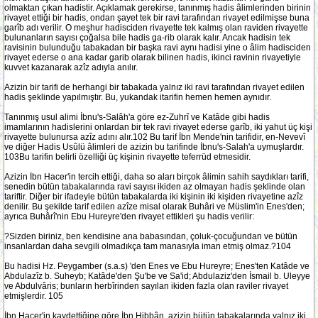
olmaktan çıkan hadistir. Açıklamak gerekirse, tanınmış hadis âlimlerinden birinin
rivayet ettiği bir hadis, ondan şayet tek bir ravi tarafından rivayet edilmişse buna
garîb adı verilir. O meşhur hadisciden rivayette tek kalmış olan raviden rivayette
bulunanların sayısı çoğalsa bile hadis ga-rib olarak kalır. Ancak hadisin tek
ravisinin bulunduğu tabakadan bir başka ravi aynı hadisi yine o âlim hadisciden
rivayet ederse o ana kadar garib olarak bilinen hadis, ikinci ravinin rivayetiyle
kuvvet kazanarak azîz adıyla anılır.
Azizin bir tarifi de herhangi bir tabakada yalnız iki ravi tarafından rivayet edilen
hadis şeklinde yapılmıştır. Bu, yukandak itarifin hemen hemen aynıdır.
Tanınmış usul alimi İbnu's-Salâh'a göre ez-Zuhrî ve Katâde gibi hadis
imamlarının hadislerini onlardan bir tek ravi rivayet ederse garîb, iki yahut üç kişi
rivayette bulunursa azîz adını alır.102 Bu tarif İbn Mende'nin tarifidir, en-Nevevî
ve diğer Hadis Usûlü âlimleri de azizin bu tarifinde İbnu's-Salah'a uymuşlardır.
103Bu tarifin belirli özelliği üç kişinin rivayette teferrüd etmesidir.
Azizin İbn Hacer'in tercih ettiği, daha so aları birçok âlimin sahih saydıkları tarifi,
senedin bütün tabakalarında ravi sayısı ikiden az olmayan hadis şeklinde olan
tariftir. Diğer bir ifadeyle bütün tabakalarda iki kişinin iki kişiden rivayetine azîz
denilir. Bu şekilde tarif edilen azîze misal olarak Buhâri ve Müslim'in Enes'den;
ayrıca Buhârî'nin Ebu Hureyre'den rivayet ettikleri şu hadis verilir:
?Sizden biriniz, ben kendisine ana babasından, çoluk-çocuğundan ve bütün
insanlardan daha sevgili olmadıkça tam manasıyla iman etmiş olmaz.?104
Bu hadisi Hz. Peygamber (s.a.s) 'den Enes ve Ebu Hureyre; Enes'ten Katâde ve
Abdulazîz b. Suheyb; Katâde'den Şu'be ve Sa'id; Abdulaziz'den İsmail b. Uleyye
ve Abdulvâris; bunların herbîrinden sayılan ikiden fazla olan raviler rivayet
etmişlerdir. 105
İbn Hacer'in kaydettiğine göre İbn Hibbân, azizin bütün tabakalarında yalnız iki