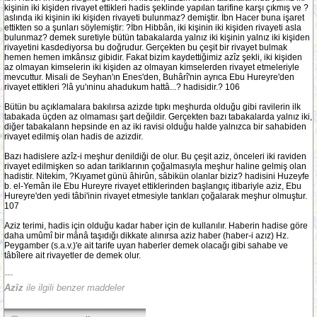
kişinin iki kişiden rivayet ettikleri hadis şeklinde yapılan tarifine karşı çıkmış ve ?
aslında iki kişinin iki kişiden rivayeti bulunmaz? demiştir. İbn Hacer buna işaret
ettikten so a şunları söylemiştir: ?İbn Hibbân, iki kişinin iki kişiden rivayeti asla
bulunmaz? demek suretiyle bütün tabakalarda yalnız iki kişinin yalnız iki kişiden
rivayetini kasdediyorsa bu doğrudur. Gerçekten bu çeşit bir rivayet bulmak
hemen hemen imkânsız gibidir. Fakat bizim kaydettiğimiz azîz şekli, iki kişiden
az olmayan kimselerin iki kişiden az olmayan kimselerden rivayet etmeleriyle
mevcuttur. Misali de Seyhan'ın Enes'den, Buhârî'nin ayrıca Ebu Hureyre'den
rivayet ettikleri ?lâ yu'ıninu ahadukum hattâ...? hadisidir.? 106
Bütün bu açıklamalara bakılırsa azizde tıpkı meşhurda olduğu gibi ravilerin ilk
tabakada üçden az olmaması şart değildir. Gerçekten bazı tabakalarda yalnız iki,
diğer tabakalann hepsinde en az iki ravisi olduğu halde yalnızca bir sahabiden
rivayet edilmiş olan hadis de azizdir.
Bazı hadislere azîz-i meşhur denildiği de olur. Bu çeşit aziz, önceleri iki raviden
rivayet edilmişken so adan tariklarının çoğalmasıyla meşhur haline gelmiş olan
hadistir. Nitekim, ?Kıyamet günü âhirûn, sâbikün olanlar biziz? hadisini Huzeyfe
b. el-Yemân ile Ebu Hureyre rivayet ettiklerinden başlangıç itibariyle aziz, Ebu
Hureyre'den yedi tâbi'inin rivayet etmesiyle tankları çoğalarak meşhur olmuştur.
107
Aziz terimi, hadis için olduğu kadar haber için de kullanılır. Haberin hadise göre
daha umûmî bir mânâ taşıdığı dikkate alınırsa aziz haber (haber-i azız) Hz.
Peygamber (s.a.v.)'e ait tarife uyan haberler demek olacağı gibi sahabe ve
tâbîlere ait rivayetler de demek olur.
---
Azîz
ile ilgili benzer maddeler