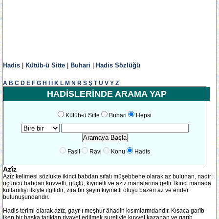
Hadis
|
Kütüb-ü Sitte
|
Buhari
|
Hadis Sözlüğü
A
B
C
D
E
F
G
H
I
İ
K
L
M
N
R
S
Ş
T
U
V
Y
Z
HADİSLERİNDE ARAMA YAP
Kütüb-ü Sitte
Buhari
Hepsi
Fasil
Ravi
Konu
Hadis
Azîz
Azîz kelimesi sözlükte ikinci babdan sıfatı müşebbehe olarak az bulunan, nadir;
üçüncü babdan kuvvetli, güçlü, kıymetli ve aziz manalarına gelir. İkinci manada
kullanılışı ilkiyle ilgilidir; zira bir şeyin kıymetli oluşu bazen az ve ender
bulunuşundandır.
Hadis terimi olarak azîz, gayr-ı meşhur âhadin kısımlarmdandır. Kısaca garîb
iken bir başka tariktan rivayet edilmek suretiyle kuvvet kazanan ve garîb