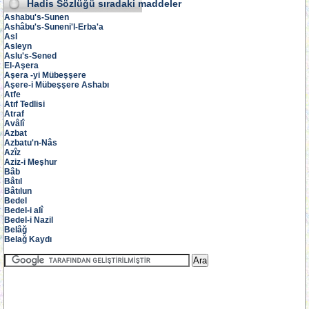
Hadis Sözlüğü
sıradaki maddeler
Ashabu's-Sunen
Ashâbu's-Suneni'l-Erba'a
Asl
Asleyn
Aslu's-Sened
El-Aşera
Aşera -yi Mübeşşere
Aşere-i Mübeşşere Ashabı
Atfe
Atıf Tedlisi
Atraf
Avâlî
Azbat
Azbatu'n-Nâs
Azîz
Aziz-i Meşhur
Bâb
Bâtıl
Bâtılun
Bedel
Bedel-i alî
Bedel-i Nazil
Belâğ
Belağ Kaydı